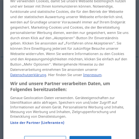
Wir verwenden Cookies, damit Sie unsere Webseite bestmöglich nutzen
und wir besser mit Ihnen kommunizieren können. Notwendige,
unterdrücken
funktionale und statistische Cookies, die für den Betrieb der Webseite
und der statistischen Auswertung unserer Webseite erforderlich sind,
Übersicht aller Übersetzungen
werden auf Grundlage unserer Vorauswahl immer auf Ihrem Endgerät
gespeichert. Marketing-Cookies und Cookies, die der Bereitstellung
(Für mehr Details die Übersetzung anklicken/antippen)
personalisierter Werbung dienen, werden nur gespeichert, wenn Sie uns
durch einen Klick auf den „Akzeptieren“-Button Ihr Einverständnis
undertrykke
geben. Klicken Sie ansonsten auf „Fortfahren ohne Akzeptieren“. Sie
können Ihre Einwilligung jederzeit für zukünftige Besuche unserer
Webseite widerrufen. Wenn Sie weitere Informationen zu den Cookies
und den Anpassungsmöglichkeiten möchten, klicken Sie einfach auf den
Button „Mehr Optionen“. Weitergehende Hinweise zu der
Datenverarbeitung entnehmen Sie ansonsten unserer
undertrykke
a.
unterdrücken
FIG
Datenschutzerklärung
. Hier finden Sie unser
Impressum
.
Wir und unsere Partner verarbeiten Daten, um
Folgendes bereitzustellen:
Synonyme für "unterdrücken"
Genaue Geolocation-Daten verwenden. Geräteeigenschaften zur
Identifikation aktiv abfragen. Speichern von und/oder Zugriff auf
Informationen auf einem Gerät. Personalisierte Werbung und Inhalte,
Messung von Werbung und Inhalten, Zielgruppenforschung und
Entwicklung von Dienstleistungen.
sanktionieren (fachspr.)
,
maßregeln
Liste der Partner (Lieferanten)
(sich) (eine Bemerkung) verkneifen (ugs.)
,
verbeißen