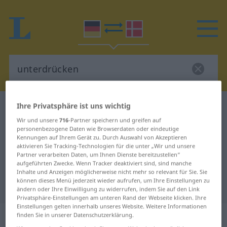
Ihre Privatsphäre ist uns wichtig
Deutsch-Dänisch Wörterbuch
unterdrücken
Wir und unsere
716
-Partner speichern und greifen auf
Deutsch-Dänisch Übersetzung für
personenbezogene Daten wie Browserdaten oder eindeutige
"unterdrücken"
Kennungen auf Ihrem Gerät zu. Durch Auswahl von Akzeptieren
aktivieren Sie Tracking-Technologien für die unter „Wir und unsere
Partner verarbeiten Daten, um Ihnen Dienste bereitzustellen“
aufgeführten Zwecke. Wenn Tracker deaktiviert sind, sind manche
"unterdrücken" Dänisch
Inhalte und Anzeigen möglicherweise nicht mehr so relevant für Sie. Sie
können dieses Menü jederzeit wieder aufrufen, um Ihre Einstellungen zu
Übersetzung
ändern oder Ihre Einwilligung zu widerrufen, indem Sie auf den Link
Privatsphäre-Einstellungen am unteren Rand der Webseite klicken. Ihre
Einstellungen gelten innerhalb unseres Website. Weitere Informationen
„unterdrücken“
finden Sie in unserer Datenschutzerklärung.