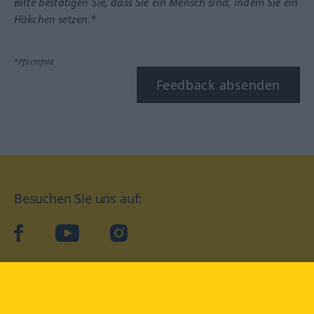
Bitte bestätigen Sie, dass Sie ein Mensch sind, indem Sie ein
Häkchen setzen.*
*Pflichtfeld
Feedback absenden
Besuchen Sie uns auf:
facebook
YouTube
Instagram
Langenscheidt