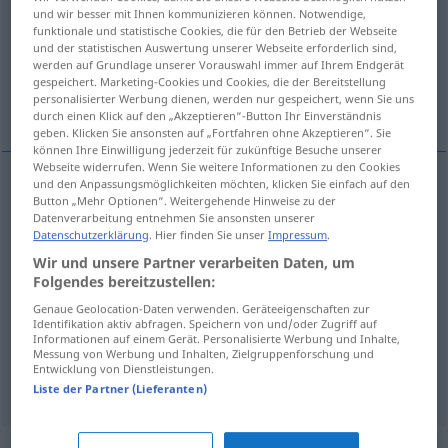
und wir besser mit Ihnen kommunizieren können. Notwendige,
funktionale und statistische Cookies, die für den Betrieb der Webseite
Übersicht aller Übersetzungen
und der statistischen Auswertung unserer Webseite erforderlich sind,
(Für mehr Details die Übersetzung anklicken/antippen)
werden auf Grundlage unserer Vorauswahl immer auf Ihrem Endgerät
gespeichert. Marketing-Cookies und Cookies, die der Bereitstellung
personalisierter Werbung dienen, werden nur gespeichert, wenn Sie uns
Körper, Rumpf, Kerl, Leib
durch einen Klick auf den „Akzeptieren“-Button Ihr Einverständnis
geben. Klicken Sie ansonsten auf „Fortfahren ohne Akzeptieren“. Sie
können Ihre Einwilligung jederzeit für zukünftige Besuche unserer
Webseite widerrufen. Wenn Sie weitere Informationen zu den Cookies
und den Anpassungsmöglichkeiten möchten, klicken Sie einfach auf den
Button „Mehr Optionen“. Weitergehende Hinweise zu der
Körper
m
krop
Datenverarbeitung entnehmen Sie ansonsten unserer
Datenschutzerklärung
. Hier finden Sie unser
Impressum
.
Leib
m
krop
Wir und unsere Partner verarbeiten Daten, um
Folgendes bereitzustellen:
Rumpf
m
krop
Genaue Geolocation-Daten verwenden. Geräteeigenschaften zur
Identifikation aktiv abfragen. Speichern von und/oder Zugriff auf
Informationen auf einem Gerät. Personalisierte Werbung und Inhalte,
Kerl
m
krop
Messung von Werbung und Inhalten, Zielgruppenforschung und
Entwicklung von Dienstleistungen.
Liste der Partner (Lieferanten)