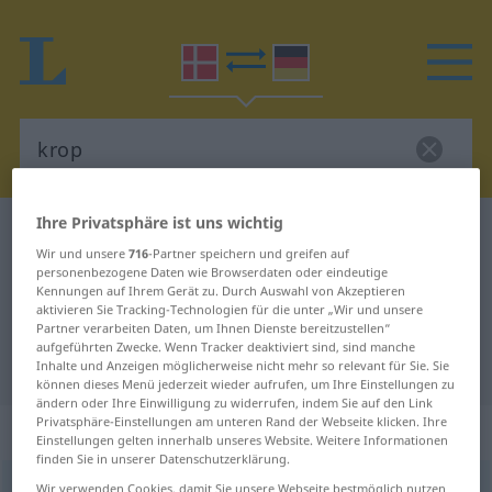
Ihre Privatsphäre ist uns wichtig
Dänisch-Deutsch Wörterbuch
krop
Wir und unsere
716
-Partner speichern und greifen auf
Dänisch-Deutsch Übersetzung für
personenbezogene Daten wie Browserdaten oder eindeutige
Kennungen auf Ihrem Gerät zu. Durch Auswahl von Akzeptieren
"krop"
aktivieren Sie Tracking-Technologien für die unter „Wir und unsere
Partner verarbeiten Daten, um Ihnen Dienste bereitzustellen“
aufgeführten Zwecke. Wenn Tracker deaktiviert sind, sind manche
"krop" Deutsch Übersetzung
Inhalte und Anzeigen möglicherweise nicht mehr so relevant für Sie. Sie
können dieses Menü jederzeit wieder aufrufen, um Ihre Einstellungen zu
ändern oder Ihre Einwilligung zu widerrufen, indem Sie auf den Link
Privatsphäre-Einstellungen am unteren Rand der Webseite klicken. Ihre
„krop“
: substantiv, navneord
Einstellungen gelten innerhalb unseres Website. Weitere Informationen
finden Sie in unserer Datenschutzerklärung.
krop
[kʀɔb]
su
<
-pen
;
-pe
>
Wir verwenden Cookies, damit Sie unsere Webseite bestmöglich nutzen