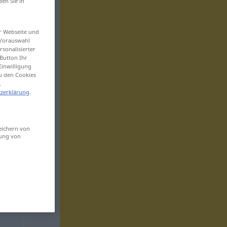
den Sie in
er Webseite und
 Vorauswahl
sonalisierter
Button Ihr
Einwilligung
zu den Cookies
.
zerklärung
.
eichern von
sung von