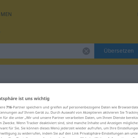
HMEN
Übersetzen
für "Faulpelz"
atsphäre ist uns wichtig
sere
716
-Partner speichern und greifen auf personenbezogene Daten wie Browserdat
g
Kennungen auf Ihrem Gerät zu. Durch Auswahl von Akzeptieren aktivieren Sie Trackin
n für die unter „Wir und unsere Partner verarbeiten Daten, um Ihnen Dienste bereitz
n Zwecke. Wenn Tracker deaktiviert sind, sind manche Inhalte und Anzeigen mögliche
evant für Sie. Sie können dieses Menü jederzeit wieder aufrufen, um Ihre Einstellung
inwilligung zu widerrufen, indem Sie auf den Link Privatsphäre-Einstellungen am unt