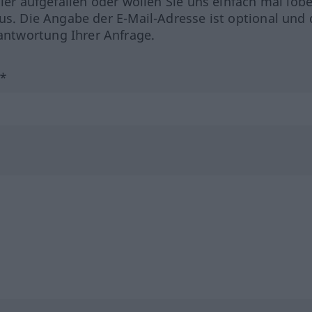
hler aufgefallen oder wollen Sie uns einfach mal lob
us. Die Angabe der E-Mail-Adresse ist optional und 
ntwortung Ihrer Anfrage.
?*