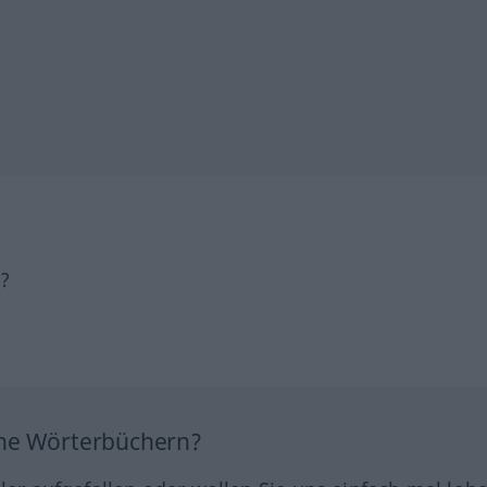
h?
ine Wörterbüchern?