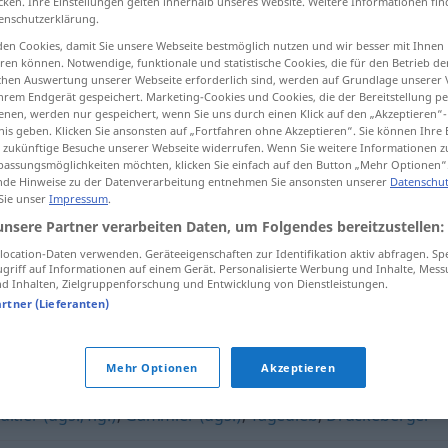
cken. Ihre Einstellungen gelten innerhalb unseres Website. Weitere Informationen fin
enschutzerklärung.
en Cookies, damit Sie unsere Webseite bestmöglich nutzen und wir besser mit Ihnen
en können. Notwendige, funktionale und statistische Cookies, die für den Betrieb d
ischen Auswertung unserer Webseite erforderlich sind, werden auf Grundlage unserer
tippen)
hrem Endgerät gespeichert. Marketing-Cookies und Cookies, die der Bereitstellung per
nen, werden nur gespeichert, wenn Sie uns durch einen Klick auf den „Akzeptieren“-
nis geben. Klicken Sie ansonsten auf „Fortfahren ohne Akzeptieren“. Sie können Ihre 
ür zukünftige Besuche unserer Webseite widerrufen. Wenn Sie weitere Informationen 
assungsmöglichkeiten möchten, klicken Sie einfach auf den Button „Mehr Optionen“
de Hinweise zu der Datenverarbeitung entnehmen Sie ansonsten unserer
Datenschut
 Sie unser
Impressum
.
Faulpelz
unsere Partner verarbeiten Daten, um Folgendes bereitzustellen:
ocation-Daten verwenden. Geräteeigenschaften zur Identifikation aktiv abfragen. Sp
griff auf Informationen auf einem Gerät. Personalisierte Werbung und Inhalte, Mes
 Inhalten, Zielgruppenforschung und Entwicklung von Dienstleistungen.
artner (Lieferanten)
)
,
Schlafmütze (ugs.)
Mehr Optionen
Akzeptieren
ultier (ugs., fig.)
,
Gammler (ugs.)
,
Tagedieb
,
Drückeberger