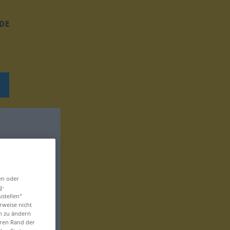
DE
en oder
g-
ustellen“
rweise nicht
en zu ändern
eren Rand der