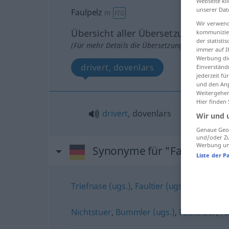
Webseite kli
unserer Dat
Faulpelz
m
FIG
Wir verwend
Übersicht aller Übersetzungen
kommunizier
der statist
(Für mehr Details die Übersetzung anklicken/an
immer auf I
Werbung die
drivert, dovenlars
Einverständ
jederzeit f
und den Anp
Weitergehen
Hier finden
drivert
, dovenlars
Wir und 
Genaue Geol
und/oder Zu
Werbung und
Synonyme für "Faulpelz"
Liste der P
Triefnase (ugs.)
,
Faultier (ugs., scherzhaft
Nichtstuer
,
Bummler (ugs.)
,
Faulenzer
,
Fa