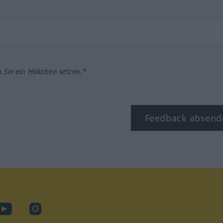
m Sie ein Häkchen setzen.*
Feedback absend
ook
YouTube
Instagram