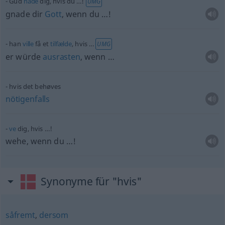
Gud
nåde
dig, hvis du …!
UMG
gnade dir
Gott
, wenn du …!
han
ville
få et
tilfælde
, hvis …
UMG
er würde
ausrasten
, wenn …
hvis det behøves
nötigenfalls
ve
dig, hvis …!
wehe, wenn du …!
Synonyme für "hvis"
såfremt
,
dersom