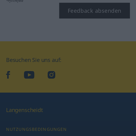
*Pflichtfeld
Feedback absenden
Besuchen Sie uns auf:
facebook
YouTube
Instagram
Langenscheidt
NUTZUNGSBEDINGUNGEN