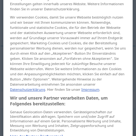
Einstellungen gelten innerhalb unseres Website. Weitere Informationen
finden Sie in unserer Datenschutzerklärung.
Übersicht aller Übersetzungen
Wir verwenden Cookies, damit Sie unsere Webseite bestmöglich nutzen
(Für mehr Details die Übersetzung anklicken/antippen)
und wir besser mit Ihnen kommunizieren können. Notwendige,
funktionale und statistische Cookies, die für den Betrieb der Webseite
wessen, dessen
und der statistischen Auswertung unserer Webseite erforderlich sind,
werden auf Grundlage unserer Vorauswahl immer auf Ihrem Endgerät
gespeichert. Marketing-Cookies und Cookies, die der Bereitstellung
personalisierter Werbung dienen, werden nur gespeichert, wenn Sie uns
durch einen Klick auf den „Akzeptieren“-Button Ihr Einverständnis
geben. Klicken Sie ansonsten auf „Fortfahren ohne Akzeptieren“. Sie
wessen
hvis
können Ihre Einwilligung jederzeit für zukünftige Besuche unserer
Webseite widerrufen. Wenn Sie weitere Informationen zu den Cookies
und den Anpassungsmöglichkeiten möchten, klicken Sie einfach auf den
dessen
hvis
Button „Mehr Optionen“. Weitergehende Hinweise zu der
Datenverarbeitung entnehmen Sie ansonsten unserer
Datenschutzerklärung
. Hier finden Sie unser
Impressum
.
Wir und unsere Partner verarbeiten Daten, um
„hvis“
: konjunktion, bindeord
Folgendes bereitzustellen:
Genaue Geolocation-Daten verwenden. Geräteeigenschaften zur
hvis
[ves]
konj
Identifikation aktiv abfragen. Speichern von und/oder Zugriff auf
Informationen auf einem Gerät. Personalisierte Werbung und Inhalte,
Messung von Werbung und Inhalten, Zielgruppenforschung und
Übersicht aller Übersetzungen
Entwicklung von Dienstleistungen.
(Für mehr Details die Übersetzung anklicken/antippen)