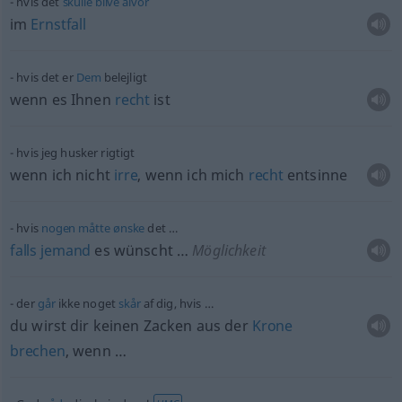
hvis det
skulle
blive
alvor
im
Ernstfall
hvis det er
Dem
belejligt
wenn es Ihnen
recht
ist
hvis jeg husker rigtigt
wenn ich nicht
irre
, wenn ich mich
recht
entsinne
hvis
nogen
måtte
ønske
det …
falls
jemand
es wünscht …
Möglichkeit
der
går
ikke noget
skår
af dig, hvis …
du wirst dir keinen Zacken aus der
Krone
brechen
, wenn …