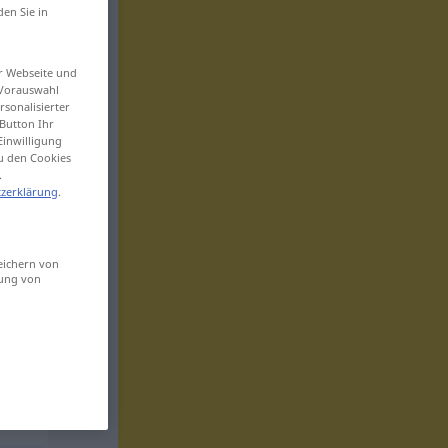
den Sie in
er Webseite und
 Vorauswahl
sonalisierter
Button Ihr
Einwilligung
zu den Cookies
.
zerklärung
.
eichern von
sung von