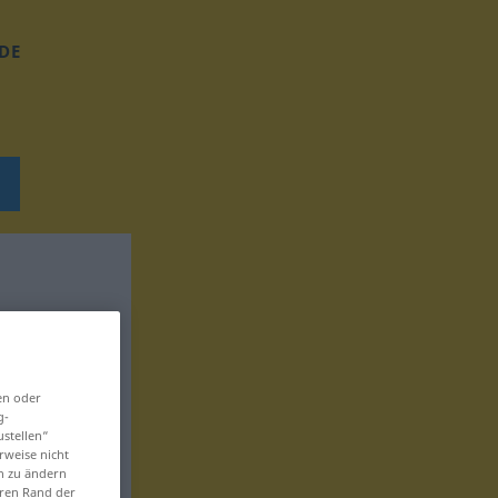
DE
en oder
g-
ustellen“
rweise nicht
en zu ändern
eren Rand der