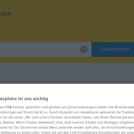
HMEN
Übersetzen
für "ensporet"
atsphäre ist uns wichtig
ng
sere
716
-Partner speichern und greifen auf personenbezogene Daten wie Browserdat
Kennungen auf Ihrem Gerät zu. Durch Auswahl von Akzeptieren aktivieren Sie Trackin
n für die unter „Wir und unsere Partner verarbeiten Daten, um Ihnen Dienste bereitz
n Zwecke. Wenn Tracker deaktiviert sind, sind manche Inhalte und Anzeigen mögliche
evant für Sie. Sie können dieses Menü jederzeit wieder aufrufen, um Ihre Einstellung
inwilligung zu widerrufen, indem Sie auf den Link Privatsphäre-Einstellungen am unt