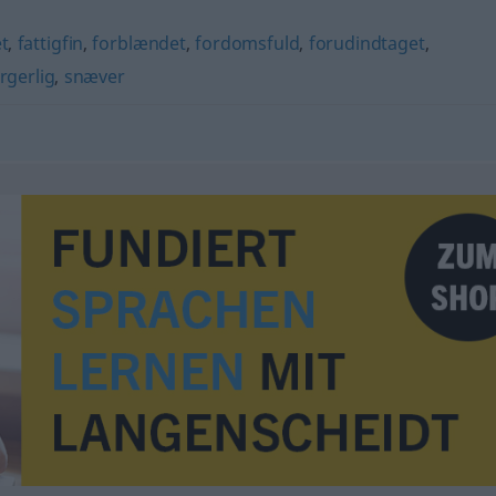
t
,
fattigfin
,
forblændet
,
fordomsfuld
,
forudindtaget
,
gerlig
,
snæver