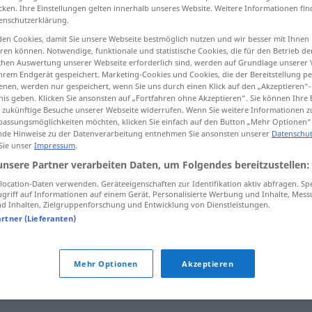
cken. Ihre Einstellungen gelten innerhalb unseres Website. Weitere Informationen fin
enschutzerklärung.
en Cookies, damit Sie unsere Webseite bestmöglich nutzen und wir besser mit Ihnen
en können. Notwendige, funktionale und statistische Cookies, die für den Betrieb d
tippen)
ischen Auswertung unserer Webseite erforderlich sind, werden auf Grundlage unserer
hrem Endgerät gespeichert. Marketing-Cookies und Cookies, die der Bereitstellung per
nen, werden nur gespeichert, wenn Sie uns durch einen Klick auf den „Akzeptieren“-
itig, engstirnig
nis geben. Klicken Sie ansonsten auf „Fortfahren ohne Akzeptieren“. Sie können Ihre 
ür zukünftige Besuche unserer Webseite widerrufen. Wenn Sie weitere Informationen 
assungsmöglichkeiten möchten, klicken Sie einfach auf den Button „Mehr Optionen“
de Hinweise zu der Datenverarbeitung entnehmen Sie ansonsten unserer
Datenschut
 Sie unser
Impressum
.
ensporet
unsere Partner verarbeiten Daten, um Folgendes bereitzustellen:
ocation-Daten verwenden. Geräteeigenschaften zur Identifikation aktiv abfragen. Sp
ensporet
griff auf Informationen auf einem Gerät. Personalisierte Werbung und Inhalte, Mes
 Inhalten, Zielgruppenforschung und Entwicklung von Dienstleistungen.
artner (Lieferanten)
ensporet
FIG
Mehr Optionen
Akzeptieren