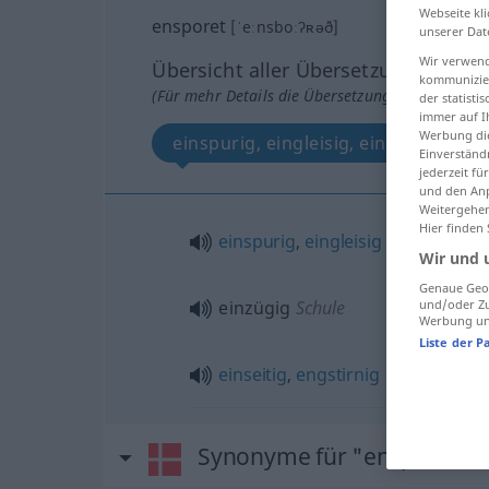
Webseite kli
ensporet
[ˈeːnsboːʔʀəð]
unserer Dat
Wir verwend
Übersicht aller Übersetzungen
kommunizier
(Für mehr Details die Übersetzung anklicken/an
der statist
immer auf I
Werbung die
einspurig, eingleisig, einzügig, einse
Einverständ
jederzeit f
und den Anp
Weitergehen
Hier finden
einspurig
,
eingleisig
Bahn
Wir und 
Genaue Geol
einzügig
Schule
und/oder Zu
Werbung und
Liste der P
einseitig
,
engstirnig
Synonyme für "ensporet"