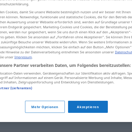
enschutzerklärung.
en Cookies, damit Sie unsere Webseite bestmöglich nutzen und wir besser mit Ihnen
en können. Notwendige, funktionale und statistische Cookies, die für den Betrieb d
ischen Auswertung unserer Webseite erforderlich sind, werden auf Grundlage unserer
tippen)
hrem Endgerät gespeichert. Marketing-Cookies und Cookies, die der Bereitstellung per
nen, werden nur gespeichert, wenn Sie uns durch einen Klick auf den „Akzeptieren“-
nis geben. Klicken Sie ansonsten auf „Fortfahren ohne Akzeptieren“. Sie können Ihre 
ür zukünftige Besuche unserer Webseite widerrufen. Wenn Sie weitere Informationen 
assungsmöglichkeiten möchten, klicken Sie einfach auf den Button „Mehr Optionen“
de Hinweise zu der Datenverarbeitung entnehmen Sie ansonsten unserer
Datenschut
 Sie unser
Impressum
.
intolerant
unsere Partner verarbeiten Daten, um Folgendes bereitzustellen:
ocation-Daten verwenden. Geräteeigenschaften zur Identifikation aktiv abfragen. Sp
griff auf Informationen auf einem Gerät. Personalisierte Werbung und Inhalte, Mes
 Inhalten, Zielgruppenforschung und Entwicklung von Dienstleistungen.
artner (Lieferanten)
Mehr Optionen
Akzeptieren