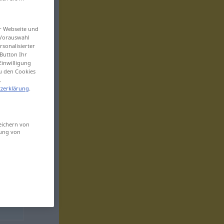
er Webseite und
 Vorauswahl
sonalisierter
Button Ihr
Einwilligung
zu den Cookies
.
zerklärung
.
eichern von
sung von