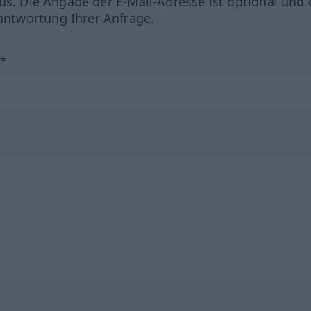
us. Die Angabe der E-Mail-Adresse ist optional und 
ntwortung Ihrer Anfrage.
?*