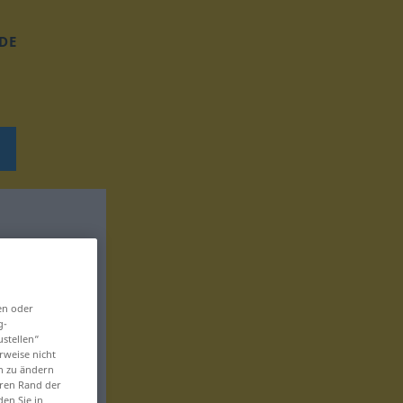
DE
en oder
g-
ustellen“
rweise nicht
en zu ändern
eren Rand der
den Sie in