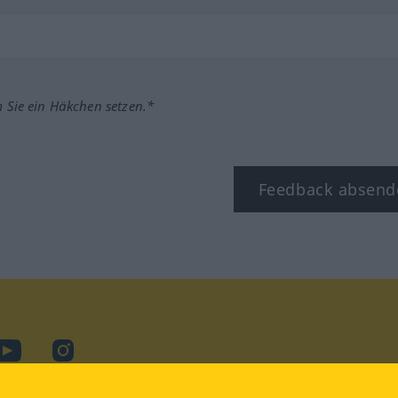
m Sie ein Häkchen setzen.*
Feedback absend
ook
YouTube
Instagram