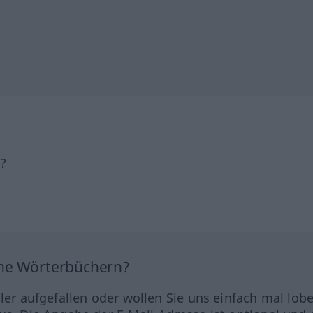
h?
ine Wörterbüchern?
hler aufgefallen oder wollen Sie uns einfach mal lob