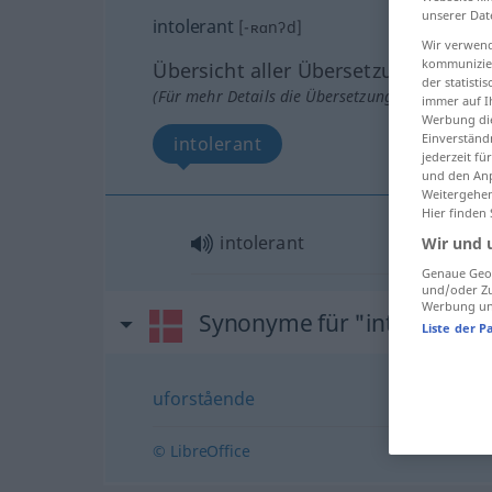
unserer Dat
intolerant
[-ʀɑnʔd]
Wir verwend
kommunizier
Übersicht aller Übersetzungen
der statist
(Für mehr Details die Übersetzung anklicken/an
immer auf I
Werbung die
Einverständ
intolerant
jederzeit f
und den Anp
Weitergehen
Hier finden
intolerant
Wir und 
Genaue Geol
und/oder Zu
Werbung und
Synonyme für "intolerant"
Liste der P
uforstående
© LibreOffice