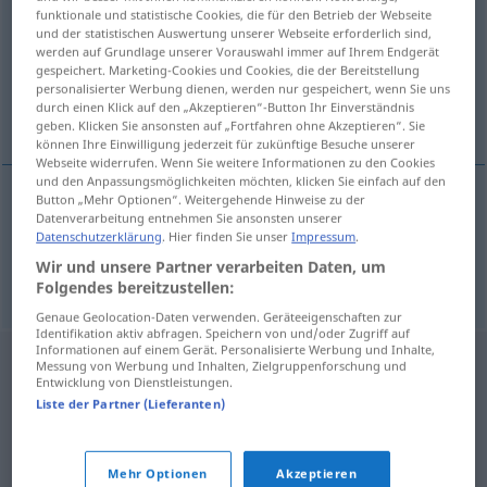
funktionale und statistische Cookies, die für den Betrieb der Webseite
und der statistischen Auswertung unserer Webseite erforderlich sind,
Übersicht aller Übersetzungen
werden auf Grundlage unserer Vorauswahl immer auf Ihrem Endgerät
(Für mehr Details die Übersetzung anklicken/antippen)
gespeichert. Marketing-Cookies und Cookies, die der Bereitstellung
personalisierter Werbung dienen, werden nur gespeichert, wenn Sie uns
durch einen Klick auf den „Akzeptieren“-Button Ihr Einverständnis
Schwäche, Asthenie
geben. Klicken Sie ansonsten auf „Fortfahren ohne Akzeptieren“. Sie
können Ihre Einwilligung jederzeit für zukünftige Besuche unserer
Webseite widerrufen. Wenn Sie weitere Informationen zu den Cookies
und den Anpassungsmöglichkeiten möchten, klicken Sie einfach auf den
Button „Mehr Optionen“. Weitergehende Hinweise zu der
Datenverarbeitung entnehmen Sie ansonsten unserer
Schwäche
zafiyet
OBS
F
Datenschutzerklärung
. Hier finden Sie unser
Impressum
.
Wir und unsere Partner verarbeiten Daten, um
Asthenie
zafiyet
MED
F
Folgendes bereitzustellen:
Genaue Geolocation-Daten verwenden. Geräteeigenschaften zur
Identifikation aktiv abfragen. Speichern von und/oder Zugriff auf
Informationen auf einem Gerät. Personalisierte Werbung und Inhalte,
Messung von Werbung und Inhalten, Zielgruppenforschung und
Entwicklung von Dienstleistungen.
Liste der Partner (Lieferanten)
Mehr Optionen
Akzeptieren