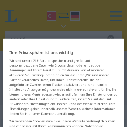
Ihre Privatsphäre ist uns wichtig
Türkisch-Deutsch Wörterbuch
zafiyet
Wir und unsere
716
-Partner speichern und greifen auf
personenbezogene Daten wie Browserdaten oder eindeutige
Türkisch-Deutsch Übersetzung für
Kennungen auf Ihrem Gerät zu. Durch Auswahl von Akzeptieren
aktivieren Sie Tracking-Technologien für die unter „Wir und unsere
"zafiyet"
Partner verarbeiten Daten, um Ihnen Dienste bereitzustellen“
aufgeführten Zwecke. Wenn Tracker deaktiviert sind, sind manche
Inhalte und Anzeigen möglicherweise nicht mehr so relevant für Sie. Sie
"zafiyet" Deutsch Übersetzung
können dieses Menü jederzeit wieder aufrufen, um Ihre Einstellungen zu
ändern oder Ihre Einwilligung zu widerrufen, indem Sie auf den Link
Privatsphäre-Einstellungen am unteren Rand der Webseite klicken. Ihre
Einstellungen gelten innerhalb unseres Website. Weitere Informationen
„zafiyet“
finden Sie in unserer Datenschutzerklärung.
Wir verwenden Cookies, damit Sie unsere Webseite bestmöglich nutzen
zafiyet
und wir besser mit Ihnen kommunizieren können. Notwendige,
[ɑː]
<
-ti
>