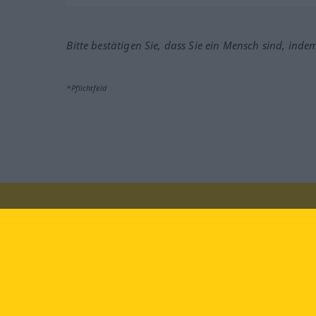
Bitte bestätigen Sie, dass Sie ein Mensch sind, inde
*Pflichtfeld
Besuchen Sie uns auf:
faceb