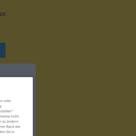
DE
en oder
g-
ustellen“
rweise nicht
en zu ändern
eren Rand der
den Sie in