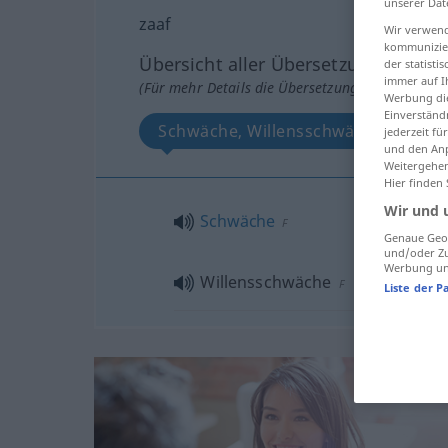
unserer Dat
zaaf
Wir verwend
kommunizier
Übersicht aller Übersetzungen
der statist
immer auf I
(Für mehr Details die Übersetzung anklicken/an
Werbung die
Einverständ
Schwäche, Willensschwäche
jederzeit f
und den Anp
Weitergehen
Hier finden
Wir und 
Schwäche
F
Genaue Geol
und/oder Zu
Werbung und
Willensschwäche
F
Liste der P