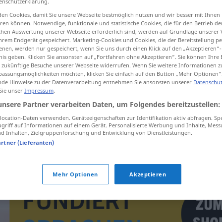
enschutzerklärung.
en Cookies, damit Sie unsere Webseite bestmöglich nutzen und wir besser mit Ihnen
en können. Notwendige, funktionale und statistische Cookies, die für den Betrieb d
ischen Auswertung unserer Webseite erforderlich sind, werden auf Grundlage unserer
hrem Endgerät gespeichert. Marketing-Cookies und Cookies, die der Bereitstellung per
tippen)
nen, werden nur gespeichert, wenn Sie uns durch einen Klick auf den „Akzeptieren“-
nis geben. Klicken Sie ansonsten auf „Fortfahren ohne Akzeptieren“. Sie können Ihre 
ür zukünftige Besuche unserer Webseite widerrufen. Wenn Sie weitere Informationen 
assungsmöglichkeiten möchten, klicken Sie einfach auf den Button „Mehr Optionen“
de Hinweise zu der Datenverarbeitung entnehmen Sie ansonsten unserer
Datenschut
 Sie unser
Impressum
.
unsere Partner verarbeiten Daten, um Folgendes bereitzustellen:
zaaf
ocation-Daten verwenden. Geräteeigenschaften zur Identifikation aktiv abfragen. Sp
griff auf Informationen auf einem Gerät. Personalisierte Werbung und Inhalte, Mes
 Inhalten, Zielgruppenforschung und Entwicklung von Dienstleistungen.
zaaf
artner (Lieferanten)
Mehr Optionen
Akzeptieren