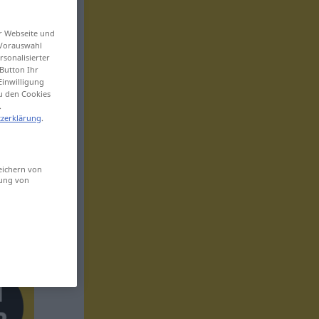
er Webseite und
 Vorauswahl
sonalisierter
Button Ihr
Einwilligung
zu den Cookies
.
zerklärung
.
eichern von
sung von