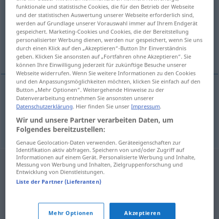
funktionale und statistische Cookies, die für den Betrieb der Webseite
und der statistischen Auswertung unserer Webseite erforderlich sind,
Übersicht aller Übersetzungen
werden auf Grundlage unserer Vorauswahl immer auf Ihrem Endgerät
(Für mehr Details die Übersetzung anklicken/antippen)
gespeichert. Marketing-Cookies und Cookies, die der Bereitstellung
personalisierter Werbung dienen, werden nur gespeichert, wenn Sie uns
durch einen Klick auf den „Akzeptieren“-Button Ihr Einverständnis
betonen, hervorheben
geben. Klicken Sie ansonsten auf „Fortfahren ohne Akzeptieren“. Sie
können Ihre Einwilligung jederzeit für zukünftige Besuche unserer
Webseite widerrufen. Wenn Sie weitere Informationen zu den Cookies
und den Anpassungsmöglichkeiten möchten, klicken Sie einfach auf den
Button „Mehr Optionen“. Weitergehende Hinweise zu der
Datenverarbeitung entnehmen Sie ansonsten unserer
betonen
vurgulamak
Datenschutzerklärung
. Hier finden Sie unser
Impressum
.
Wir und unsere Partner verarbeiten Daten, um
hervorheben
vurgulamak
Folgendes bereitzustellen:
Genaue Geolocation-Daten verwenden. Geräteeigenschaften zur
Identifikation aktiv abfragen. Speichern von und/oder Zugriff auf
Informationen auf einem Gerät. Personalisierte Werbung und Inhalte,
Messung von Werbung und Inhalten, Zielgruppenforschung und
Entwicklung von Dienstleistungen.
Liste der Partner (Lieferanten)
Mehr Optionen
Akzeptieren