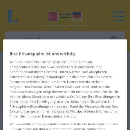
Ihre Privatsphäre ist uns wichtig
Türkisch-Deutsch Wörterbuch
vurgulamak
Wir und unsere
716
-Partner speichern und greifen auf
personenbezogene Daten wie Browserdaten oder eindeutige
Türkisch-Deutsch Übersetzung für
Kennungen auf Ihrem Gerät zu. Durch Auswahl von Akzeptieren
aktivieren Sie Tracking-Technologien für die unter „Wir und unsere
"vurgulamak"
Partner verarbeiten Daten, um Ihnen Dienste bereitzustellen“
aufgeführten Zwecke. Wenn Tracker deaktiviert sind, sind manche
Inhalte und Anzeigen möglicherweise nicht mehr so relevant für Sie. Sie
"vurgulamak" Deutsch Übersetzung
können dieses Menü jederzeit wieder aufrufen, um Ihre Einstellungen zu
ändern oder Ihre Einwilligung zu widerrufen, indem Sie auf den Link
Privatsphäre-Einstellungen am unteren Rand der Webseite klicken. Ihre
Einstellungen gelten innerhalb unseres Website. Weitere Informationen
„vurgulamak“
: geçişli fiil
finden Sie in unserer Datenschutzerklärung.
Wir verwenden Cookies, damit Sie unsere Webseite bestmöglich nutzen
vurgulamak
und wir besser mit Ihnen kommunizieren können. Notwendige,
v/t