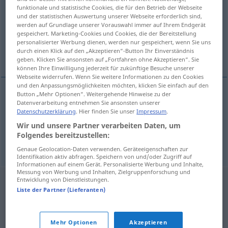
funktionale und statistische Cookies, die für den Betrieb der Webseite
und der statistischen Auswertung unserer Webseite erforderlich sind,
Übersicht aller Übersetzungen
werden auf Grundlage unserer Vorauswahl immer auf Ihrem Endgerät
(Für mehr Details die Übersetzung anklicken/antippen)
gespeichert. Marketing-Cookies und Cookies, die der Bereitstellung
personalisierter Werbung dienen, werden nur gespeichert, wenn Sie uns
durch einen Klick auf den „Akzeptieren“-Button Ihr Einverständnis
Erkrankung an Krätze
Faulheit
geben. Klicken Sie ansonsten auf „Fortfahren ohne Akzeptieren“. Sie
können Ihre Einwilligung jederzeit für zukünftige Besuche unserer
Webseite widerrufen. Wenn Sie weitere Informationen zu den Cookies
und den Anpassungsmöglichkeiten möchten, klicken Sie einfach auf den
Button „Mehr Optionen“. Weitergehende Hinweise zu der
Datenverarbeitung entnehmen Sie ansonsten unserer
Erkrankung
an Krätze
uyuzluk
F
Datenschutzerklärung
. Hier finden Sie unser
Impressum
.
Wir und unsere Partner verarbeiten Daten, um
Folgendes bereitzustellen:
Faulheit
uyuzluk
F
Genaue Geolocation-Daten verwenden. Geräteeigenschaften zur
Identifikation aktiv abfragen. Speichern von und/oder Zugriff auf
Informationen auf einem Gerät. Personalisierte Werbung und Inhalte,
Messung von Werbung und Inhalten, Zielgruppenforschung und
Entwicklung von Dienstleistungen.
Liste der Partner (Lieferanten)
Mehr Optionen
Akzeptieren