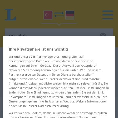
Ihre Privatsphäre ist uns wichtig
Türkisch-Deutsch Wörterbuch
uyuzluk
Wir und unsere
716
-Partner speichern und greifen auf
personenbezogene Daten wie Browserdaten oder eindeutige
Türkisch-Deutsch Übersetzung für
Kennungen auf Ihrem Gerät zu. Durch Auswahl von Akzeptieren
aktivieren Sie Tracking-Technologien für die unter „Wir und unsere
"uyuzluk"
Partner verarbeiten Daten, um Ihnen Dienste bereitzustellen“
aufgeführten Zwecke. Wenn Tracker deaktiviert sind, sind manche
Inhalte und Anzeigen möglicherweise nicht mehr so relevant für Sie. Sie
"uyuzluk" Deutsch Übersetzung
können dieses Menü jederzeit wieder aufrufen, um Ihre Einstellungen zu
ändern oder Ihre Einwilligung zu widerrufen, indem Sie auf den Link
Privatsphäre-Einstellungen am unteren Rand der Webseite klicken. Ihre
Einstellungen gelten innerhalb unseres Website. Weitere Informationen
„uyuzluk“
finden Sie in unserer Datenschutzerklärung.
Wir verwenden Cookies, damit Sie unsere Webseite bestmöglich nutzen
uyuzluk
<
-ğu
>
und wir besser mit Ihnen kommunizieren können. Notwendige,