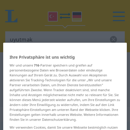
Ihre Privatsphäre ist uns wichtig
Türkisch-Deutsch Wörterbuch
uyutmak
Wir und unsere
716
-Partner speichern und greifen auf
Türkisch-Deutsch Übersetzung für
personenbezogene Daten wie Browserdaten oder eindeutige
Kennungen auf Ihrem Gerät zu. Durch Auswahl von Akzeptieren
"uyutmak"
aktivieren Sie Tracking-Technologien für die unter „Wir und unsere
Partner verarbeiten Daten, um Ihnen Dienste bereitzustellen“
aufgeführten Zwecke. Wenn Tracker deaktiviert sind, sind manche
Inhalte und Anzeigen möglicherweise nicht mehr so relevant für Sie. Sie
"uyutmak" Deutsch Übersetzung
können dieses Menü jederzeit wieder aufrufen, um Ihre Einstellungen zu
ändern oder Ihre Einwilligung zu widerrufen, indem Sie auf den Link
Privatsphäre-Einstellungen am unteren Rand der Webseite klicken. Ihre
„uyutmak“
Einstellungen gelten innerhalb unseres Website. Weitere Informationen
finden Sie in unserer Datenschutzerklärung.
Wir verwenden Cookies, damit Sie unsere Webseite bestmöglich nutzen
uyutmak
<
-i
>