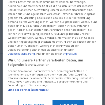
und wir besser mit Ihnen kommunizieren können. Notwendige,
funktionale und statistische Cookies, die für den Betrieb der Webseite
Übersicht aller Übersetzungen
und der statistischen Auswertung unserer Webseite erforderlich sind,
werden auf Grundlage unserer Vorauswahl immer auf Ihrem Endgerät
(Für mehr Details die Übersetzung anklicken/antippen)
gespeichert. Marketing-Cookies und Cookies, die der Bereitstellung
personalisierter Werbung dienen, werden nur gespeichert, wenn Sie uns
in den Schlaf wiegen, einlullen, betäuben,
durch einen Klick auf den „Akzeptieren“-Button Ihr Einverständnis
anästhesieren
geben. Klicken Sie ansonsten auf „Fortfahren ohne Akzeptieren“. Sie
können Ihre Einwilligung jederzeit für zukünftige Besuche unserer
Webseite widerrufen. Wenn Sie weitere Informationen zu den Cookies
und den Anpassungsmöglichkeiten möchten, klicken Sie einfach auf den
lindern, auf Eis legen, verschleppen
Button „Mehr Optionen“. Weitergehende Hinweise zu der
Datenverarbeitung entnehmen Sie ansonsten unserer
Datenschutzerklärung
. Hier finden Sie unser
Impressum
.
Wir und unsere Partner verarbeiten Daten, um
Folgendes bereitzustellen:
in den
Schlaf
wiegen
Kind
uyutmak
Genaue Geolocation-Daten verwenden. Geräteeigenschaften zur
Identifikation aktiv abfragen. Speichern von und/oder Zugriff auf
einlullen
uyutmak
FIG
Informationen auf einem Gerät. Personalisierte Werbung und Inhalte,
Messung von Werbung und Inhalten, Zielgruppenforschung und
Entwicklung von Dienstleistungen.
betäuben
, anästhesieren
uyutmak
Liste der Partner (Lieferanten)
lindern
Schmerz
uyutmak
Mehr Optionen
Akzeptieren