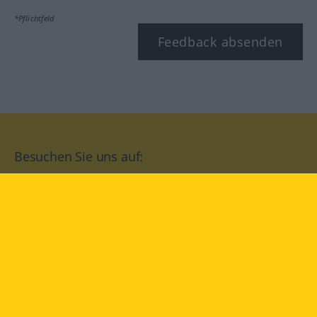
*Pflichtfeld
Feedback absenden
Besuchen Sie uns auf:
facebook
YouTube
Instagram
Langenscheidt