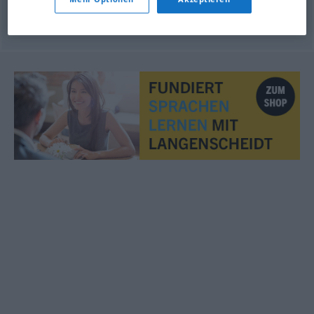
auf
Eis
legen
,
verschleppen
Sache
uyutmak
FIG