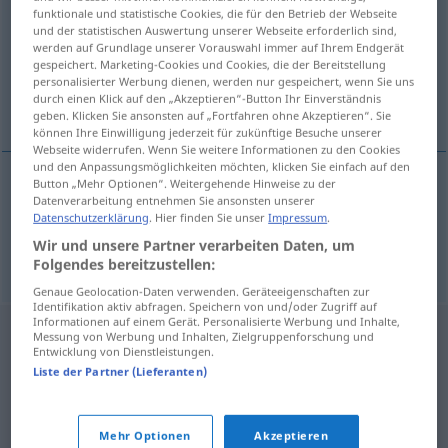
funktionale und statistische Cookies, die für den Betrieb der Webseite
und der statistischen Auswertung unserer Webseite erforderlich sind,
Übersicht aller Übersetzungen
werden auf Grundlage unserer Vorauswahl immer auf Ihrem Endgerät
(Für mehr Details die Übersetzung anklicken/antippen)
gespeichert. Marketing-Cookies und Cookies, die der Bereitstellung
personalisierter Werbung dienen, werden nur gespeichert, wenn Sie uns
durch einen Klick auf den „Akzeptieren“-Button Ihr Einverständnis
harmonisch, gut abgestimmt, kompatibel
geben. Klicken Sie ansonsten auf „Fortfahren ohne Akzeptieren“. Sie
können Ihre Einwilligung jederzeit für zukünftige Besuche unserer
Webseite widerrufen. Wenn Sie weitere Informationen zu den Cookies
und den Anpassungsmöglichkeiten möchten, klicken Sie einfach auf den
Button „Mehr Optionen“. Weitergehende Hinweise zu der
Datenverarbeitung entnehmen Sie ansonsten unserer
harmonisch
,
gut
abgestimmt
uyumlu
Datenschutzerklärung
. Hier finden Sie unser
Impressum
.
Wir und unsere Partner verarbeiten Daten, um
kompatibel
uyumlu
IT
Folgendes bereitzustellen:
Genaue Geolocation-Daten verwenden. Geräteeigenschaften zur
Identifikation aktiv abfragen. Speichern von und/oder Zugriff auf
Informationen auf einem Gerät. Personalisierte Werbung und Inhalte,
Messung von Werbung und Inhalten, Zielgruppenforschung und
Entwicklung von Dienstleistungen.
Liste der Partner (Lieferanten)
Mehr Optionen
Akzeptieren