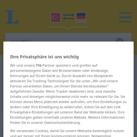
Ihre Privatsphäre ist uns wichtig
Türkisch-Deutsch Wörterbuch
uyumlu
Wir und unsere
716
-Partner speichern und greifen auf
personenbezogene Daten wie Browserdaten oder eindeutige
Türkisch-Deutsch Übersetzung für
Kennungen auf Ihrem Gerät zu. Durch Auswahl von Akzeptieren
aktivieren Sie Tracking-Technologien für die unter „Wir und unsere
"uyumlu"
Partner verarbeiten Daten, um Ihnen Dienste bereitzustellen“
aufgeführten Zwecke. Wenn Tracker deaktiviert sind, sind manche
Inhalte und Anzeigen möglicherweise nicht mehr so relevant für Sie. Sie
"uyumlu" Deutsch Übersetzung
können dieses Menü jederzeit wieder aufrufen, um Ihre Einstellungen zu
ändern oder Ihre Einwilligung zu widerrufen, indem Sie auf den Link
Privatsphäre-Einstellungen am unteren Rand der Webseite klicken. Ihre
Einstellungen gelten innerhalb unseres Website. Weitere Informationen
„uyumlu“
finden Sie in unserer Datenschutzerklärung.
Wir verwenden Cookies, damit Sie unsere Webseite bestmöglich nutzen
uyumlu
und wir besser mit Ihnen kommunizieren können. Notwendige,