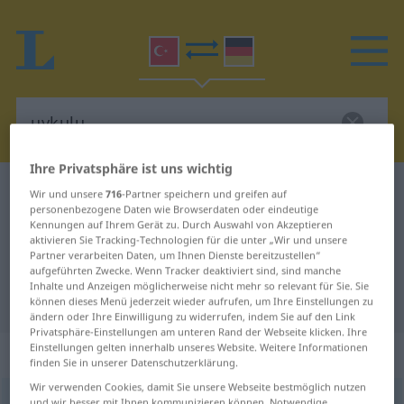
Ihre Privatsphäre ist uns wichtig
Türkisch-Deutsch Wörterbuch
uykulu
Wir und unsere
716
-Partner speichern und greifen auf
personenbezogene Daten wie Browserdaten oder eindeutige
Türkisch-Deutsch Übersetzung für
Kennungen auf Ihrem Gerät zu. Durch Auswahl von Akzeptieren
aktivieren Sie Tracking-Technologien für die unter „Wir und unsere
"uykulu"
Partner verarbeiten Daten, um Ihnen Dienste bereitzustellen“
aufgeführten Zwecke. Wenn Tracker deaktiviert sind, sind manche
Inhalte und Anzeigen möglicherweise nicht mehr so relevant für Sie. Sie
"uykulu" Deutsch Übersetzung
können dieses Menü jederzeit wieder aufrufen, um Ihre Einstellungen zu
ändern oder Ihre Einwilligung zu widerrufen, indem Sie auf den Link
Privatsphäre-Einstellungen am unteren Rand der Webseite klicken. Ihre
Einstellungen gelten innerhalb unseres Website. Weitere Informationen
„uykulu“
finden Sie in unserer Datenschutzerklärung.
Wir verwenden Cookies, damit Sie unsere Webseite bestmöglich nutzen
uykulu
und wir besser mit Ihnen kommunizieren können. Notwendige,