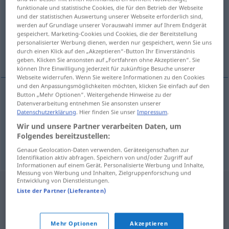
funktionale und statistische Cookies, die für den Betrieb der Webseite
und der statistischen Auswertung unserer Webseite erforderlich sind,
Übersicht aller Übersetzungen
werden auf Grundlage unserer Vorauswahl immer auf Ihrem Endgerät
(Für mehr Details die Übersetzung anklicken/antippen)
gespeichert. Marketing-Cookies und Cookies, die der Bereitstellung
personalisierter Werbung dienen, werden nur gespeichert, wenn Sie uns
durch einen Klick auf den „Akzeptieren“-Button Ihr Einverständnis
schläfrig, unausgeschlafen
geben. Klicken Sie ansonsten auf „Fortfahren ohne Akzeptieren“. Sie
können Ihre Einwilligung jederzeit für zukünftige Besuche unserer
Webseite widerrufen. Wenn Sie weitere Informationen zu den Cookies
und den Anpassungsmöglichkeiten möchten, klicken Sie einfach auf den
Button „Mehr Optionen“. Weitergehende Hinweise zu der
Datenverarbeitung entnehmen Sie ansonsten unserer
schläfrig
uykulu
Datenschutzerklärung
. Hier finden Sie unser
Impressum
.
Wir und unsere Partner verarbeiten Daten, um
unausgeschlafen
uykulu
Folgendes bereitzustellen:
Genaue Geolocation-Daten verwenden. Geräteeigenschaften zur
Identifikation aktiv abfragen. Speichern von und/oder Zugriff auf
Informationen auf einem Gerät. Personalisierte Werbung und Inhalte,
Messung von Werbung und Inhalten, Zielgruppenforschung und
Entwicklung von Dienstleistungen.
Liste der Partner (Lieferanten)
Mehr Optionen
Akzeptieren