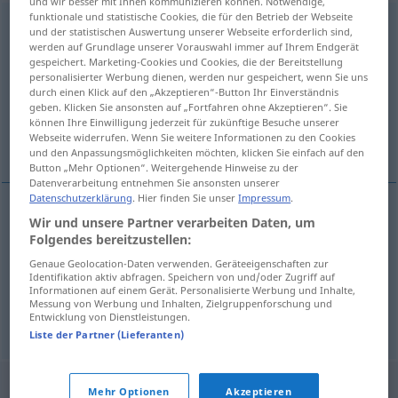
und wir besser mit Ihnen kommunizieren können. Notwendige,
funktionale und statistische Cookies, die für den Betrieb der Webseite
uygunsuzluk
<
-ğu
>
und der statistischen Auswertung unserer Webseite erforderlich sind,
werden auf Grundlage unserer Vorauswahl immer auf Ihrem Endgerät
Übersicht aller Übersetzungen
gespeichert. Marketing-Cookies und Cookies, die der Bereitstellung
personalisierter Werbung dienen, werden nur gespeichert, wenn Sie uns
(Für mehr Details die Übersetzung anklicken/antippen)
durch einen Klick auf den „Akzeptieren“-Button Ihr Einverständnis
geben. Klicken Sie ansonsten auf „Fortfahren ohne Akzeptieren“. Sie
Unangemessenheit, Unanständigkeit,
können Ihre Einwilligung jederzeit für zukünftige Besuche unserer
Webseite widerrufen. Wenn Sie weitere Informationen zu den Cookies
Unschicklichkeit
und den Anpassungsmöglichkeiten möchten, klicken Sie einfach auf den
Button „Mehr Optionen“. Weitergehende Hinweise zu der
Datenverarbeitung entnehmen Sie ansonsten unserer
Datenschutzerklärung
. Hier finden Sie unser
Impressum
.
Wir und unsere Partner verarbeiten Daten, um
Unangemessenheit
uygunsuzluk
F
Folgendes bereitzustellen:
Genaue Geolocation-Daten verwenden. Geräteeigenschaften zur
Unanständigkeit
uygunsuzluk
F
Identifikation aktiv abfragen. Speichern von und/oder Zugriff auf
Informationen auf einem Gerät. Personalisierte Werbung und Inhalte,
Messung von Werbung und Inhalten, Zielgruppenforschung und
Unschicklichkeit
uygunsuzluk
Entwicklung von Dienstleistungen.
F
Liste der Partner (Lieferanten)
Mehr Optionen
Akzeptieren