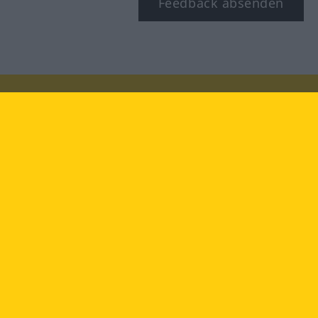
Feedback absenden
Besuchen Sie uns auf:
facebook
YouTube
Instagram
Langenscheidt
NUTZUNGSBEDINGUNGEN
DATENSCHUTZBESTIMMUNGEN