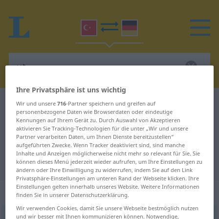
Ihre Privatsphäre ist uns wichtig
Türkisch-Deutsch Wörterbuch
ut
Wir und unsere
716
-Partner speichern und greifen auf
personenbezogene Daten wie Browserdaten oder eindeutige
Türkisch-Deutsch Übersetzung für
Kennungen auf Ihrem Gerät zu. Durch Auswahl von Akzeptieren
aktivieren Sie Tracking-Technologien für die unter „Wir und unsere
"ut"
Partner verarbeiten Daten, um Ihnen Dienste bereitzustellen“
aufgeführten Zwecke. Wenn Tracker deaktiviert sind, sind manche
Inhalte und Anzeigen möglicherweise nicht mehr so relevant für Sie. Sie
"ut" Deutsch Übersetzung
können dieses Menü jederzeit wieder aufrufen, um Ihre Einstellungen zu
ändern oder Ihre Einwilligung zu widerrufen, indem Sie auf den Link
Privatsphäre-Einstellungen am unteren Rand der Webseite klicken. Ihre
Einstellungen gelten innerhalb unseres Website. Weitere Informationen
„ut“
finden Sie in unserer Datenschutzerklärung.
Wir verwenden Cookies, damit Sie unsere Webseite bestmöglich nutzen
und wir besser mit Ihnen kommunizieren können. Notwendige,
ut
<
udu
>