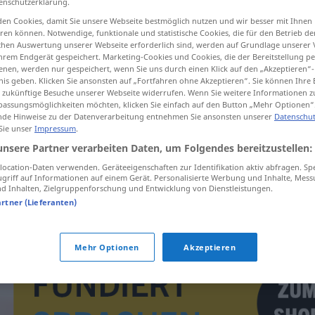
enschutzerklärung.
en Cookies, damit Sie unsere Webseite bestmöglich nutzen und wir besser mit Ihnen
en können. Notwendige, funktionale und statistische Cookies, die für den Betrieb d
ischen Auswertung unserer Webseite erforderlich sind, werden auf Grundlage unserer
hrem Endgerät gespeichert. Marketing-Cookies und Cookies, die der Bereitstellung per
tippen)
nen, werden nur gespeichert, wenn Sie uns durch einen Klick auf den „Akzeptieren“-
nis geben. Klicken Sie ansonsten auf „Fortfahren ohne Akzeptieren“. Sie können Ihre 
ür zukünftige Besuche unserer Webseite widerrufen. Wenn Sie weitere Informationen 
assungsmöglichkeiten möchten, klicken Sie einfach auf den Button „Mehr Optionen“
de Hinweise zu der Datenverarbeitung entnehmen Sie ansonsten unserer
Datenschut
 Sie unser
Impressum
.
unsere Partner verarbeiten Daten, um Folgendes bereitzustellen:
uslanmak
ocation-Daten verwenden. Geräteeigenschaften zur Identifikation aktiv abfragen. Sp
griff auf Informationen auf einem Gerät. Personalisierte Werbung und Inhalte, Mes
 Inhalten, Zielgruppenforschung und Entwicklung von Dienstleistungen.
uslanmak
artner (Lieferanten)
Mehr Optionen
Akzeptieren