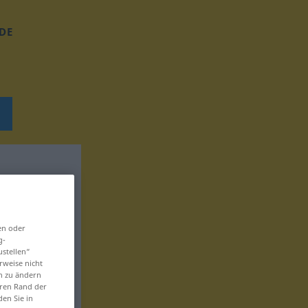
DE
en oder
g-
ustellen“
rweise nicht
en zu ändern
eren Rand der
den Sie in