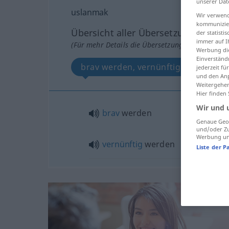
unserer Dat
uslanmak
Wir verwend
kommunizier
Übersicht aller Übersetzungen
der statist
immer auf I
(Für mehr Details die Übersetzung anklicken/an
Werbung die
Einverständ
brav werden, vernünftig werden
jederzeit f
und den Anp
Weitergehen
Hier finden
Wir und 
brav
werden
Genaue Geol
und/oder Zu
Werbung und
vernünftig
werden
Liste der P