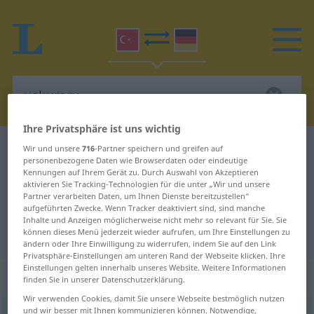
Ihre Privatsphäre ist uns wichtig
Türkisch-Deutsch Wörterbuch
uskumru
Wir und unsere
716
-Partner speichern und greifen auf
personenbezogene Daten wie Browserdaten oder eindeutige
Türkisch-Deutsch Übersetzung für
Kennungen auf Ihrem Gerät zu. Durch Auswahl von Akzeptieren
aktivieren Sie Tracking-Technologien für die unter „Wir und unsere
"uskumru"
Partner verarbeiten Daten, um Ihnen Dienste bereitzustellen“
aufgeführten Zwecke. Wenn Tracker deaktiviert sind, sind manche
Inhalte und Anzeigen möglicherweise nicht mehr so relevant für Sie. Sie
"uskumru" Deutsch Übersetzung
können dieses Menü jederzeit wieder aufrufen, um Ihre Einstellungen zu
ändern oder Ihre Einwilligung zu widerrufen, indem Sie auf den Link
Privatsphäre-Einstellungen am unteren Rand der Webseite klicken. Ihre
Einstellungen gelten innerhalb unseres Website. Weitere Informationen
„uskumru“
finden Sie in unserer Datenschutzerklärung.
Wir verwenden Cookies, damit Sie unsere Webseite bestmöglich nutzen
und wir besser mit Ihnen kommunizieren können. Notwendige,
uskumru