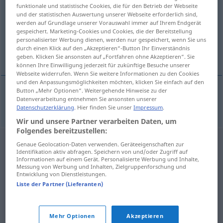
funktionale und statistische Cookies, die für den Betrieb der Webseite
und der statistischen Auswertung unserer Webseite erforderlich sind,
Übersicht aller Übersetzungen
werden auf Grundlage unserer Vorauswahl immer auf Ihrem Endgerät
(Für mehr Details die Übersetzung anklicken/antippen)
gespeichert. Marketing-Cookies und Cookies, die der Bereitstellung
personalisierter Werbung dienen, werden nur gespeichert, wenn Sie uns
durch einen Klick auf den „Akzeptieren“-Button Ihr Einverständnis
Makrele
geben. Klicken Sie ansonsten auf „Fortfahren ohne Akzeptieren“. Sie
können Ihre Einwilligung jederzeit für zukünftige Besuche unserer
Webseite widerrufen. Wenn Sie weitere Informationen zu den Cookies
und den Anpassungsmöglichkeiten möchten, klicken Sie einfach auf den
Button „Mehr Optionen“. Weitergehende Hinweise zu der
Datenverarbeitung entnehmen Sie ansonsten unserer
Makrele
uskumru
F
Datenschutzerklärung
. Hier finden Sie unser
Impressum
.
Wir und unsere Partner verarbeiten Daten, um
Folgendes bereitzustellen:
Genaue Geolocation-Daten verwenden. Geräteeigenschaften zur
Identifikation aktiv abfragen. Speichern von und/oder Zugriff auf
Informationen auf einem Gerät. Personalisierte Werbung und Inhalte,
Messung von Werbung und Inhalten, Zielgruppenforschung und
Entwicklung von Dienstleistungen.
Liste der Partner (Lieferanten)
Mehr Optionen
Akzeptieren