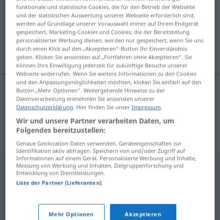
funktionale und statistische Cookies, die für den Betrieb der Webseite
und der statistischen Auswertung unserer Webseite erforderlich sind,
Übersicht aller Übersetzungen
werden auf Grundlage unserer Vorauswahl immer auf Ihrem Endgerät
(Für mehr Details die Übersetzung anklicken/antippen)
gespeichert. Marketing-Cookies und Cookies, die der Bereitstellung
personalisierter Werbung dienen, werden nur gespeichert, wenn Sie uns
durch einen Klick auf den „Akzeptieren“-Button Ihr Einverständnis
genug haben von, die Lust verlieren
geben. Klicken Sie ansonsten auf „Fortfahren ohne Akzeptieren“. Sie
können Ihre Einwilligung jederzeit für zukünftige Besuche unserer
Webseite widerrufen. Wenn Sie weitere Informationen zu den Cookies
und den Anpassungsmöglichkeiten möchten, klicken Sie einfach auf den
Button „Mehr Optionen“. Weitergehende Hinweise zu der
Datenverarbeitung entnehmen Sie ansonsten unserer
genug
haben
von
usanmak
DAT
Datenschutzerklärung
. Hier finden Sie unser
Impressum
.
Wir und unsere Partner verarbeiten Daten, um
die
Lust
verlieren
usanmak
(ZU +
INF
)
Folgendes bereitzustellen:
Genaue Geolocation-Daten verwenden. Geräteeigenschaften zur
Identifikation aktiv abfragen. Speichern von und/oder Zugriff auf
Informationen auf einem Gerät. Personalisierte Werbung und Inhalte,
Messung von Werbung und Inhalten, Zielgruppenforschung und
Entwicklung von Dienstleistungen.
Liste der Partner (Lieferanten)
Mehr Optionen
Akzeptieren