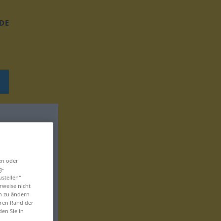
DE
en oder
g-
ustellen“
rweise nicht
en zu ändern
eren Rand der
den Sie in