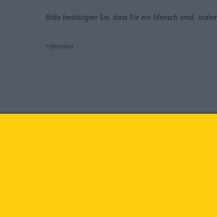
Bitte bestätigen Sie, dass Sie ein Mensch sind, inde
*Pflichtfeld
Besuchen Sie uns auf:
faceb
Langenscheidt