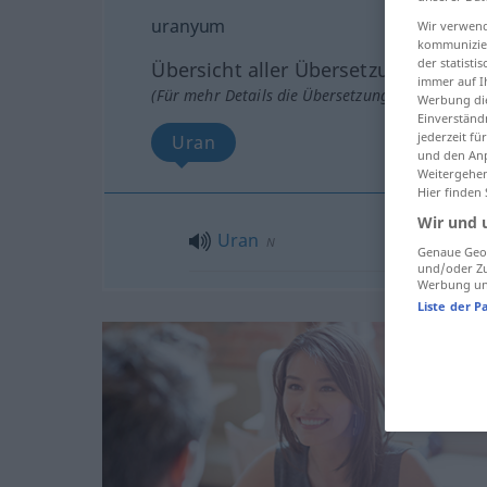
uranyum
Wir verwend
kommunizier
der statist
Übersicht aller Übersetzungen
immer auf I
(Für mehr Details die Übersetzung anklicken/an
Werbung die
Einverständ
jederzeit f
Uran
und den Anp
Weitergehen
Hier finden
Wir und 
Uran
N
Genaue Geol
und/oder Zu
Werbung und
Liste der P