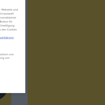
er Webseite und
 Vorauswahl
sonalisierter
Button Ihr
Einwilligung
zu den Cookies
.
zerklärung
.
eichern von
sung von