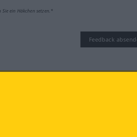
m Sie ein Häkchen setzen.*
Feedback absend
ook
YouTube
Instagram