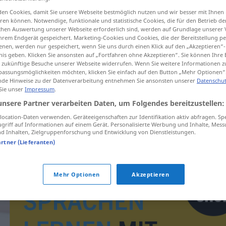
en Cookies, damit Sie unsere Webseite bestmöglich nutzen und wir besser mit Ihnen
en können. Notwendige, funktionale und statistische Cookies, die für den Betrieb d
ischen Auswertung unserer Webseite erforderlich sind, werden auf Grundlage unserer
hrem Endgerät gespeichert. Marketing-Cookies und Cookies, die der Bereitstellung per
tippen)
nen, werden nur gespeichert, wenn Sie uns durch einen Klick auf den „Akzeptieren“-
nis geben. Klicken Sie ansonsten auf „Fortfahren ohne Akzeptieren“. Sie können Ihre 
ür zukünftige Besuche unserer Webseite widerrufen. Wenn Sie weitere Informationen 
assungsmöglichkeiten möchten, klicken Sie einfach auf den Button „Mehr Optionen“
de Hinweise zu der Datenverarbeitung entnehmen Sie ansonsten unserer
Datenschut
 Sie unser
Impressum
.
unsere Partner verarbeiten Daten, um Folgendes bereitzustellen:
uranyum
ocation-Daten verwenden. Geräteeigenschaften zur Identifikation aktiv abfragen. Sp
griff auf Informationen auf einem Gerät. Personalisierte Werbung und Inhalte, Mes
 Inhalten, Zielgruppenforschung und Entwicklung von Dienstleistungen.
artner (Lieferanten)
Mehr Optionen
Akzeptieren