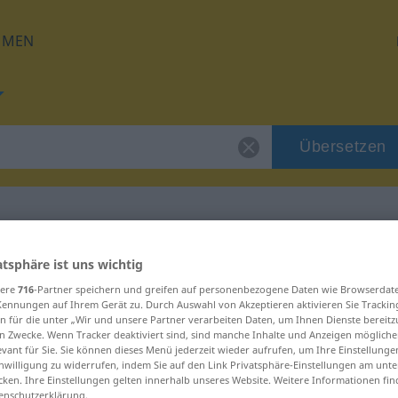
HMEN
Übersetzen
 für "uranyum"
atsphäre ist uns wichtig
sere
716
-Partner speichern und greifen auf personenbezogene Daten wie Browserdat
Kennungen auf Ihrem Gerät zu. Durch Auswahl von Akzeptieren aktivieren Sie Trackin
ng
n für die unter „Wir und unsere Partner verarbeiten Daten, um Ihnen Dienste bereitz
n Zwecke. Wenn Tracker deaktiviert sind, sind manche Inhalte und Anzeigen mögliche
evant für Sie. Sie können dieses Menü jederzeit wieder aufrufen, um Ihre Einstellung
inwilligung zu widerrufen, indem Sie auf den Link Privatsphäre-Einstellungen am unt
cken. Ihre Einstellungen gelten innerhalb unseres Website. Weitere Informationen fin
enschutzerklärung.