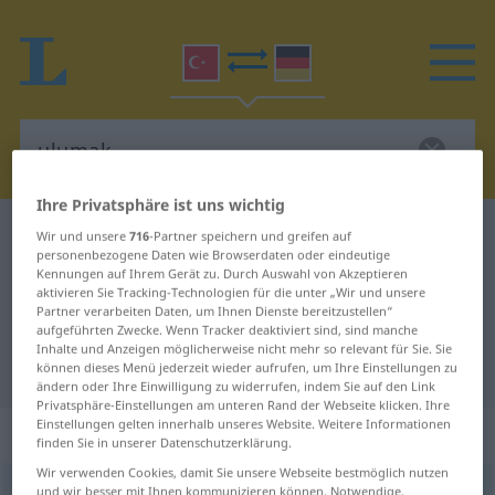
Ihre Privatsphäre ist uns wichtig
Türkisch-Deutsch Wörterbuch
ulumak
Wir und unsere
716
-Partner speichern und greifen auf
personenbezogene Daten wie Browserdaten oder eindeutige
Türkisch-Deutsch Übersetzung für
Kennungen auf Ihrem Gerät zu. Durch Auswahl von Akzeptieren
aktivieren Sie Tracking-Technologien für die unter „Wir und unsere
"ulumak"
Partner verarbeiten Daten, um Ihnen Dienste bereitzustellen“
aufgeführten Zwecke. Wenn Tracker deaktiviert sind, sind manche
Inhalte und Anzeigen möglicherweise nicht mehr so relevant für Sie. Sie
"ulumak" Deutsch Übersetzung
können dieses Menü jederzeit wieder aufrufen, um Ihre Einstellungen zu
ändern oder Ihre Einwilligung zu widerrufen, indem Sie auf den Link
Privatsphäre-Einstellungen am unteren Rand der Webseite klicken. Ihre
Einstellungen gelten innerhalb unseres Website. Weitere Informationen
„ulumak“
finden Sie in unserer Datenschutzerklärung.
Wir verwenden Cookies, damit Sie unsere Webseite bestmöglich nutzen
ulumak
und wir besser mit Ihnen kommunizieren können. Notwendige,