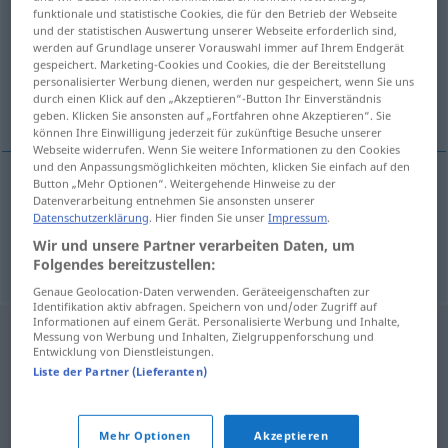
funktionale und statistische Cookies, die für den Betrieb der Webseite
und der statistischen Auswertung unserer Webseite erforderlich sind,
Übersicht aller Übersetzungen
werden auf Grundlage unserer Vorauswahl immer auf Ihrem Endgerät
(Für mehr Details die Übersetzung anklicken/antippen)
gespeichert. Marketing-Cookies und Cookies, die der Bereitstellung
personalisierter Werbung dienen, werden nur gespeichert, wenn Sie uns
durch einen Klick auf den „Akzeptieren“-Button Ihr Einverständnis
heulen, laut schluchzen
geben. Klicken Sie ansonsten auf „Fortfahren ohne Akzeptieren“. Sie
können Ihre Einwilligung jederzeit für zukünftige Besuche unserer
Webseite widerrufen. Wenn Sie weitere Informationen zu den Cookies
und den Anpassungsmöglichkeiten möchten, klicken Sie einfach auf den
Button „Mehr Optionen“. Weitergehende Hinweise zu der
Datenverarbeitung entnehmen Sie ansonsten unserer
heulen
ulumak
Datenschutzerklärung
. Hier finden Sie unser
Impressum
.
Wir und unsere Partner verarbeiten Daten, um
laut
schluchzen
Person
ulumak
Folgendes bereitzustellen:
Genaue Geolocation-Daten verwenden. Geräteeigenschaften zur
Identifikation aktiv abfragen. Speichern von und/oder Zugriff auf
Informationen auf einem Gerät. Personalisierte Werbung und Inhalte,
Messung von Werbung und Inhalten, Zielgruppenforschung und
Entwicklung von Dienstleistungen.
Liste der Partner (Lieferanten)
Mehr Optionen
Akzeptieren