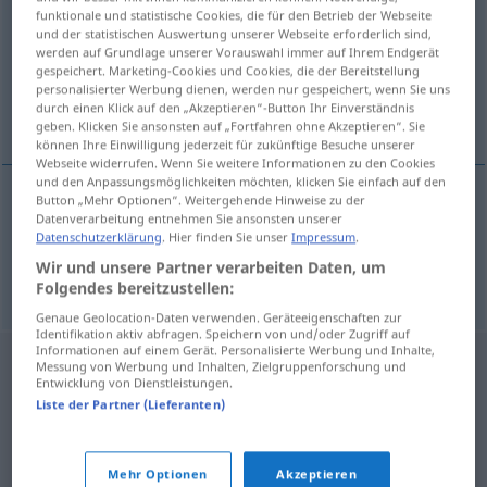
funktionale und statistische Cookies, die für den Betrieb der Webseite
und der statistischen Auswertung unserer Webseite erforderlich sind,
Übersicht aller Übersetzungen
werden auf Grundlage unserer Vorauswahl immer auf Ihrem Endgerät
(Für mehr Details die Übersetzung anklicken/antippen)
gespeichert. Marketing-Cookies und Cookies, die der Bereitstellung
personalisierter Werbung dienen, werden nur gespeichert, wenn Sie uns
durch einen Klick auf den „Akzeptieren“-Button Ihr Einverständnis
Ultraschalltechnik, Ultrasonografie
geben. Klicken Sie ansonsten auf „Fortfahren ohne Akzeptieren“. Sie
können Ihre Einwilligung jederzeit für zukünftige Besuche unserer
Webseite widerrufen. Wenn Sie weitere Informationen zu den Cookies
und den Anpassungsmöglichkeiten möchten, klicken Sie einfach auf den
Button „Mehr Optionen“. Weitergehende Hinweise zu der
Datenverarbeitung entnehmen Sie ansonsten unserer
Ultraschalltechnik
ultrason(ografi)
F
Datenschutzerklärung
. Hier finden Sie unser
Impressum
.
Wir und unsere Partner verarbeiten Daten, um
Ultrasonografie
ultrason(ografi)
F
Folgendes bereitzustellen:
Genaue Geolocation-Daten verwenden. Geräteeigenschaften zur
Identifikation aktiv abfragen. Speichern von und/oder Zugriff auf
Informationen auf einem Gerät. Personalisierte Werbung und Inhalte,
Messung von Werbung und Inhalten, Zielgruppenforschung und
Entwicklung von Dienstleistungen.
Liste der Partner (Lieferanten)
Mehr Optionen
Akzeptieren