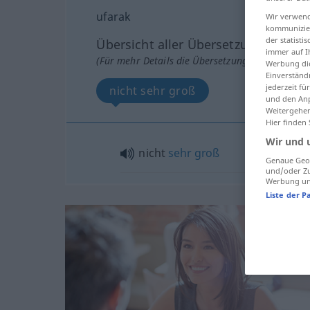
ufarak
Wir verwend
kommunizier
der statist
Übersicht aller Übersetzungen
immer auf I
(Für mehr Details die Übersetzung anklicken/an
Werbung die
Einverständ
jederzeit f
nicht sehr groß
und den Anp
Weitergehen
Hier finden
Wir und 
nicht
sehr
groß
Genaue Geol
und/oder Zu
Werbung und
Liste der P