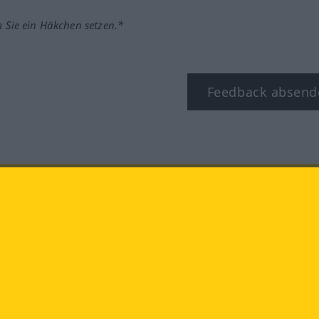
m Sie ein Häkchen setzen.*
Feedback absend
ook
YouTube
Instagram