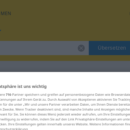
HMEN
Übersetzen
für "ufarak"
atsphäre ist uns wichtig
sere
716
-Partner speichern und greifen auf personenbezogene Daten wie Browserdat
Kennungen auf Ihrem Gerät zu. Durch Auswahl von Akzeptieren aktivieren Sie Trackin
n für die unter „Wir und unsere Partner verarbeiten Daten, um Ihnen Dienste bereitz
n Zwecke. Wenn Tracker deaktiviert sind, sind manche Inhalte und Anzeigen mögliche
evant für Sie. Sie können dieses Menü jederzeit wieder aufrufen, um Ihre Einstellung
inwilligung zu widerrufen, indem Sie auf den Link Privatsphäre-Einstellungen am unt
cken. Ihre Einstellungen gelten innerhalb unseres Website. Weitere Informationen fin
enschutzerklärung.