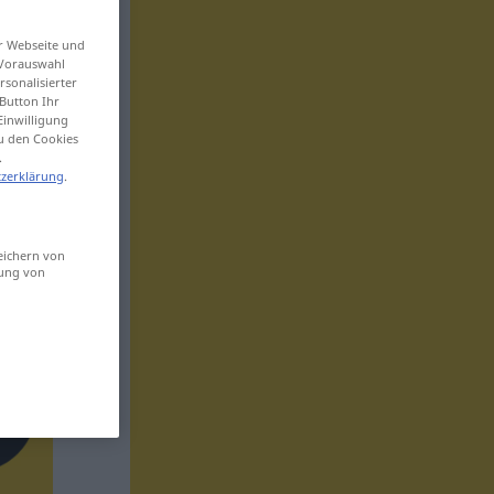
er Webseite und
 Vorauswahl
sonalisierter
Button Ihr
Einwilligung
zu den Cookies
.
zerklärung
.
eichern von
sung von