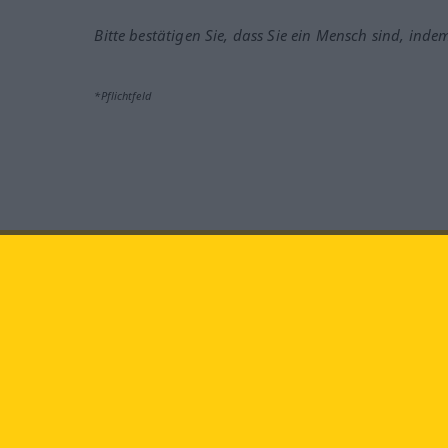
Bitte bestätigen Sie, dass Sie ein Mensch sind, inde
*Pflichtfeld
Besuchen Sie uns auf:
faceb
Langenscheidt