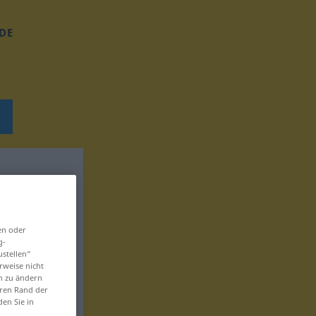
DE
en oder
g-
ustellen“
rweise nicht
en zu ändern
eren Rand der
den Sie in