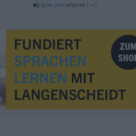
içine
ümit
serpmek
(
)
-IN