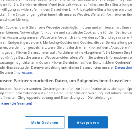
evant für Sie. Sie können dieses Menü jederzeit wieder aufrufen, um Ihre Einstellung
inwilligung zu widerrufen, indem Sie auf den Link Privatsphäre-Einstellungen am unt
cken. Ihre Einstellungen gelten innerhalb unseres Website. Weitere Informationen fin
enschutzerklärung.
tippen)
en Cookies, damit Sie unsere Webseite bestmöglich nutzen und wir besser mit Ihnen
en können. Notwendige, funktionale und statistische Cookies, die für den Betrieb d
ischen Auswertung unserer Webseite erforderlich sind, werden auf Grundlage unserer
besprengen, sprühen
hrem Endgerät gespeichert. Marketing-Cookies und Cookies, die der Bereitstellung per
nen, werden nur gespeichert, wenn Sie uns durch einen Klick auf den „Akzeptieren“-
nis geben. Klicken Sie ansonsten auf „Fortfahren ohne Akzeptieren“. Sie können Ihre 
ür zukünftige Besuche unserer Webseite widerrufen. Wenn Sie weitere Informationen 
assungsmöglichkeiten möchten, klicken Sie einfach auf den Button „Mehr Optionen“
serpmek
de Hinweise zu der Datenverarbeitung entnehmen Sie ansonsten unserer
Datenschut
 Sie unser
Impressum
.
unsere Partner verarbeiten Daten, um Folgendes bereitzustellen:
ocation-Daten verwenden. Geräteeigenschaften zur Identifikation aktiv abfragen. Sp
serpmek
griff auf Informationen auf einem Gerät. Personalisierte Werbung und Inhalte, Mes
 Inhalten, Zielgruppenforschung und Entwicklung von Dienstleistungen.
artner (Lieferanten)
serpmek
Mehr Optionen
Akzeptieren
serpmek