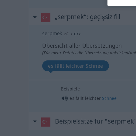
„serpmek“
: geçişsiz fiil
serpmek
v/i
<
-er
>
Übersicht aller Übersetzungen
(Für mehr Details die Übersetzung anklicken/an
es fällt leichter Schnee
Beispiele
es fällt leichter
Schnee
Beispielsätze für "serpmek