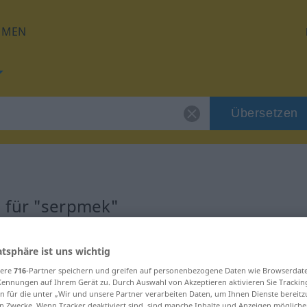
HMEN
Übersetzen
 für "serpmek"
ng
atsphäre ist uns wichtig
sere
716
-Partner speichern und greifen auf personenbezogene Daten wie Browserdat
Kennungen auf Ihrem Gerät zu. Durch Auswahl von Akzeptieren aktivieren Sie Trackin
n für die unter „Wir und unsere Partner verarbeiten Daten, um Ihnen Dienste bereitz
n Zwecke. Wenn Tracker deaktiviert sind, sind manche Inhalte und Anzeigen mögliche