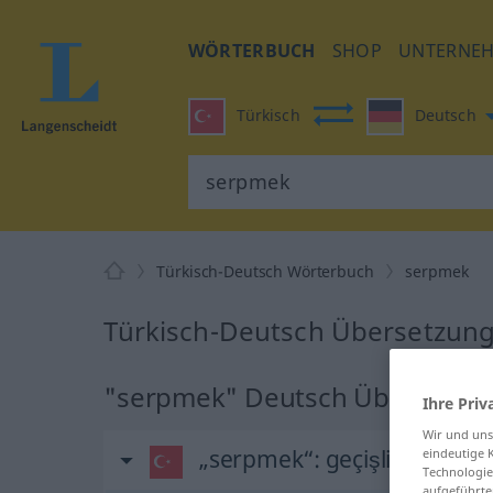
WÖRTERBUCH
SHOP
UNTERNE
Türkisch
Deutsch
Türkisch-Deutsch Wörterbuch
serpmek
Türkisch-Deutsch Übersetzung
"serpmek" Deutsch Übersetzu
Ihre Priv
Wir und un
„serpmek“
: geçişli fiil
eindeutige 
Technologie
aufgeführte