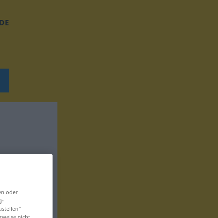
DE
en oder
g-
ustellen“
rweise nicht