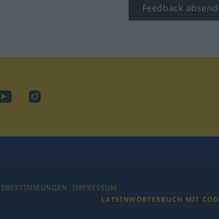
Feedback absend
ook
YouTube
Instagram
TZBESTIMMUNGEN
IMPRESSUM
LATEINWÖRTERBUCH MIT COD