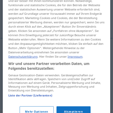
und wir besser mit Ihnen kommunizieren können. Notwendige,
funktionale und statistische Cookies, die für den Betrieb der Webseite
Übersicht aller Übersetzungen
und der statistischen Auswertung unserer Webseite erforderlich sind,
werden auf Grundlage unserer Vorauswahl immer auf Ihrem Endgerät
(Für mehr Details die Übersetzung anklicken/antippen)
gespeichert. Marketing-Cookies und Cookies, die der Bereitstellung
personalisierter Werbung dienen, werden nur gespeichert, wenn Sie uns
Wettstreit
Wettbewerb, Konkurrenz
durch einen Klick auf den „Akzeptieren“-Button Ihr Einverständnis
geben. Klicken Sie ansonsten auf „Fortfahren ohne Akzeptieren“. Sie
können Ihre Einwilligung jederzeit für zukünftige Besuche unserer
Webseite widerrufen. Wenn Sie weitere Informationen zu den Cookies
und den Anpassungsmöglichkeiten möchten, klicken Sie einfach auf den
Button „Mehr Optionen“. Weitergehende Hinweise zu der
Wettstreit
rekabet
Datenverarbeitung entnehmen Sie ansonsten unserer
M
Datenschutzerklärung
. Hier finden Sie unser
Impressum
.
Wir und unsere Partner verarbeiten Daten, um
Folgendes bereitzustellen:
Genaue Geolocation-Daten verwenden. Geräteeigenschaften zur
Wettbewerb
rekabet
M
Identifikation aktiv abfragen. Speichern von und/oder Zugriff auf
Informationen auf einem Gerät. Personalisierte Werbung und Inhalte,
Messung von Werbung und Inhalten, Zielgruppenforschung und
Konkurrenz
rekabet
Entwicklung von Dienstleistungen.
F
Liste der Partner (Lieferanten)
Mehr Optionen
Akzeptieren