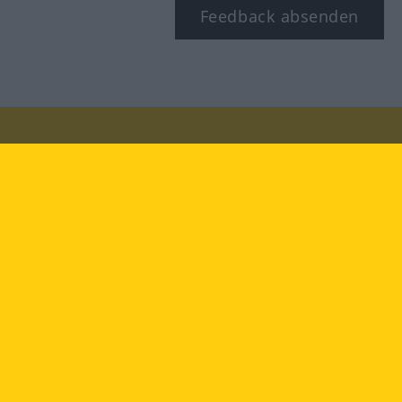
Feedback absenden
Besuchen Sie uns auf:
facebook
YouTube
Instagram
Langenscheidt
NUTZUNGSBEDINGUNGEN
DATENSCHUTZBESTIMMUNGEN