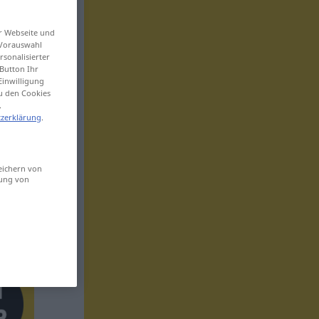
er Webseite und
 Vorauswahl
sonalisierter
Button Ihr
Einwilligung
zu den Cookies
.
zerklärung
.
eichern von
sung von