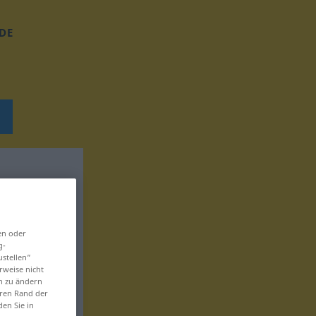
DE
en oder
g-
ustellen“
rweise nicht
en zu ändern
eren Rand der
den Sie in