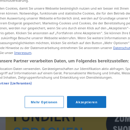
enschutzerklärung.
en Cookies, damit Sie unsere Webseite bestmöglich nutzen und wir besser mit Ihnen
en können. Notwendige, funktionale und statistische Cookies, die für den Betrieb d
ischen Auswertung unserer Webseite erforderlich sind, werden auf Grundlage unserer
hrem Endgerät gespeichert. Marketing-Cookies und Cookies, die der Bereitstellung per
tippen)
nen, werden nur gespeichert, wenn Sie uns durch einen Klick auf den „Akzeptieren“-
nis geben. Klicken Sie ansonsten auf „Fortfahren ohne Akzeptieren“. Sie können Ihre 
ür zukünftige Besuche unserer Webseite widerrufen. Wenn Sie weitere Informationen 
assungsmöglichkeiten möchten, klicken Sie einfach auf den Button „Mehr Optionen“
de Hinweise zu der Datenverarbeitung entnehmen Sie ansonsten unserer
Datenschut
 Sie unser
Impressum
.
unsere Partner verarbeiten Daten, um Folgendes bereitzustellen:
prestij
ocation-Daten verwenden. Geräteeigenschaften zur Identifikation aktiv abfragen. Sp
griff auf Informationen auf einem Gerät. Personalisierte Werbung und Inhalte, Mes
 Inhalten, Zielgruppenforschung und Entwicklung von Dienstleistungen.
prestijli
prestij sahibi → siehe „
“
artner (Lieferanten)
Mehr Optionen
Akzeptieren