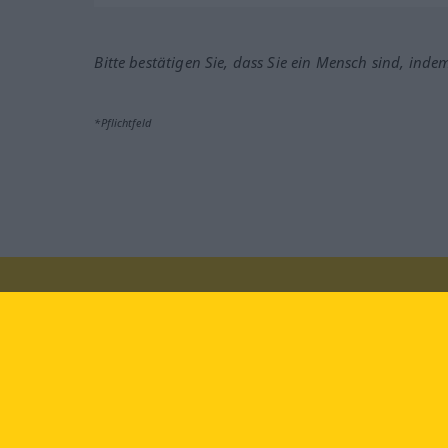
Bitte bestätigen Sie, dass Sie ein Mensch sind, inde
*Pflichtfeld
Besuchen Sie uns auf:
faceb