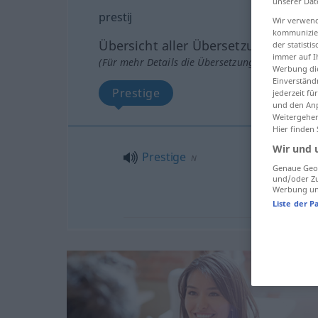
unserer Dat
prestij
Wir verwend
kommunizier
Übersicht aller Übersetzungen
der statist
immer auf I
(Für mehr Details die Übersetzung anklicken/an
Werbung die
Einverständ
Prestige
jederzeit f
und den Anp
Weitergehen
Hier finden
Wir und 
Prestige
N
Genaue Geol
und/oder Zu
Werbung und
Liste der P