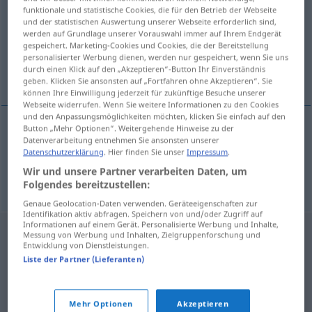
funktionale und statistische Cookies, die für den Betrieb der Webseite
und der statistischen Auswertung unserer Webseite erforderlich sind,
Übersicht aller Übersetzungen
werden auf Grundlage unserer Vorauswahl immer auf Ihrem Endgerät
(Für mehr Details die Übersetzung anklicken/antippen)
gespeichert. Marketing-Cookies und Cookies, die der Bereitstellung
personalisierter Werbung dienen, werden nur gespeichert, wenn Sie uns
durch einen Klick auf den „Akzeptieren“-Button Ihr Einverständnis
Notwendigkeit, Zwang
geben. Klicken Sie ansonsten auf „Fortfahren ohne Akzeptieren“. Sie
können Ihre Einwilligung jederzeit für zukünftige Besuche unserer
Webseite widerrufen. Wenn Sie weitere Informationen zu den Cookies
und den Anpassungsmöglichkeiten möchten, klicken Sie einfach auf den
Button „Mehr Optionen“. Weitergehende Hinweise zu der
Datenverarbeitung entnehmen Sie ansonsten unserer
Notwendigkeit
mecburiyet
F
Datenschutzerklärung
. Hier finden Sie unser
Impressum
.
Wir und unsere Partner verarbeiten Daten, um
Zwang
mecburiyet
M
Folgendes bereitzustellen:
Genaue Geolocation-Daten verwenden. Geräteeigenschaften zur
Identifikation aktiv abfragen. Speichern von und/oder Zugriff auf
Informationen auf einem Gerät. Personalisierte Werbung und Inhalte,
Messung von Werbung und Inhalten, Zielgruppenforschung und
Entwicklung von Dienstleistungen.
Liste der Partner (Lieferanten)
Mehr Optionen
Akzeptieren