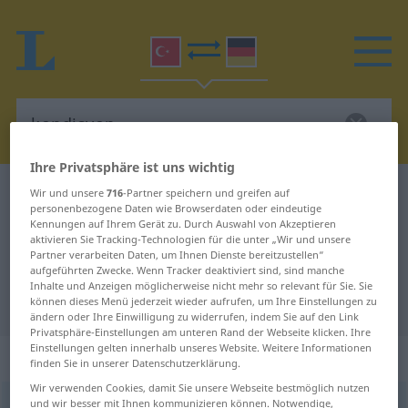
Ihre Privatsphäre ist uns wichtig
Türkisch-Deutsch Wörterbuch
kondisyon
Wir und unsere
716
-Partner speichern und greifen auf
personenbezogene Daten wie Browserdaten oder eindeutige
Türkisch-Deutsch Übersetzung für
Kennungen auf Ihrem Gerät zu. Durch Auswahl von Akzeptieren
aktivieren Sie Tracking-Technologien für die unter „Wir und unsere
"kondisyon"
Partner verarbeiten Daten, um Ihnen Dienste bereitzustellen“
aufgeführten Zwecke. Wenn Tracker deaktiviert sind, sind manche
Inhalte und Anzeigen möglicherweise nicht mehr so relevant für Sie. Sie
"kondisyon" Deutsch Übersetzung
können dieses Menü jederzeit wieder aufrufen, um Ihre Einstellungen zu
ändern oder Ihre Einwilligung zu widerrufen, indem Sie auf den Link
Privatsphäre-Einstellungen am unteren Rand der Webseite klicken. Ihre
Einstellungen gelten innerhalb unseres Website. Weitere Informationen
„kondisyon“
finden Sie in unserer Datenschutzerklärung.
Wir verwenden Cookies, damit Sie unsere Webseite bestmöglich nutzen
und wir besser mit Ihnen kommunizieren können. Notwendige,
kondisyon