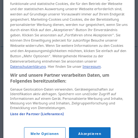
funktionale und statistische Cookies, die für den Betrieb der Webseite
und der statistischen Auswertung unserer Webseite erforderlich sind,
Übersicht aller Übersetzungen
werden auf Grundlage unserer Vorauswahl immer auf Ihrem Endgerät
(Für mehr Details die Übersetzung anklicken/antippen)
gespeichert. Marketing-Cookies und Cookies, die der Bereitstellung
personalisierter Werbung dienen, werden nur gespeichert, wenn Sie uns
durch einen Klick auf den „Akzeptieren“-Button Ihr Einverständnis
Kondition
geben. Klicken Sie ansonsten auf „Fortfahren ohne Akzeptieren“. Sie
können Ihre Einwilligung jederzeit für zukünftige Besuche unserer
Webseite widerrufen. Wenn Sie weitere Informationen zu den Cookies
und den Anpassungsmöglichkeiten möchten, klicken Sie einfach auf den
Button „Mehr Optionen“. Weitergehende Hinweise zu der
Datenverarbeitung entnehmen Sie ansonsten unserer
Kondition
kondisyon
besonders
SPORT
F
Datenschutzerklärung
. Hier finden Sie unser
Impressum
.
Wir und unsere Partner verarbeiten Daten, um
Folgendes bereitzustellen:
Genaue Geolocation-Daten verwenden. Geräteeigenschaften zur
Identifikation aktiv abfragen. Speichern von und/oder Zugriff auf
Informationen auf einem Gerät. Personalisierte Werbung und Inhalte,
Messung von Werbung und Inhalten, Zielgruppenforschung und
Entwicklung von Dienstleistungen.
Liste der Partner (Lieferanten)
Mehr Optionen
Akzeptieren