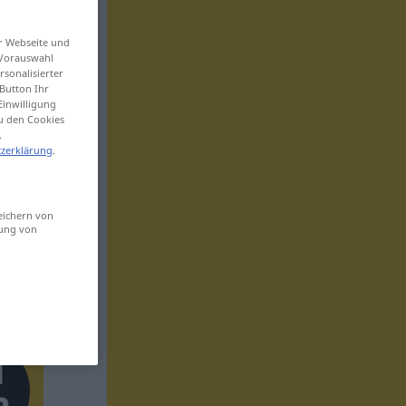
er Webseite und
 Vorauswahl
sonalisierter
Button Ihr
Einwilligung
zu den Cookies
.
zerklärung
.
eichern von
sung von