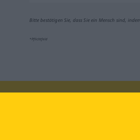
Bitte bestätigen Sie, dass Sie ein Mensch sind, inde
*Pflichtfeld
Besuchen Sie uns auf:
faceb