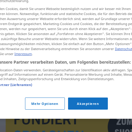
enschutzerklärung.
en Cookies, damit Sie unsere Webseite bestmöglich nutzen und wir besser mit Ihnen
en können. Notwendige, funktionale und statistische Cookies, die für den Betrieb d
ischen Auswertung unserer Webseite erforderlich sind, werden auf Grundlage unserer
hrem Endgerät gespeichert. Marketing-Cookies und Cookies, die der Bereitstellung per
tippen)
nen, werden nur gespeichert, wenn Sie uns durch einen Klick auf den „Akzeptieren“-
nis geben. Klicken Sie ansonsten auf „Fortfahren ohne Akzeptieren“. Sie können Ihre 
ür zukünftige Besuche unserer Webseite widerrufen. Wenn Sie weitere Informationen 
assungsmöglichkeiten möchten, klicken Sie einfach auf den Button „Mehr Optionen“
de Hinweise zu der Datenverarbeitung entnehmen Sie ansonsten unserer
Datenschut
 Sie unser
Impressum
.
unsere Partner verarbeiten Daten, um Folgendes bereitzustellen:
fert
ocation-Daten verwenden. Geräteeigenschaften zur Identifikation aktiv abfragen. Sp
griff auf Informationen auf einem Gerät. Personalisierte Werbung und Inhalte, Mes
 Inhalten, Zielgruppenforschung und Entwicklung von Dienstleistungen.
fert
artner (Lieferanten)
Mehr Optionen
Akzeptieren