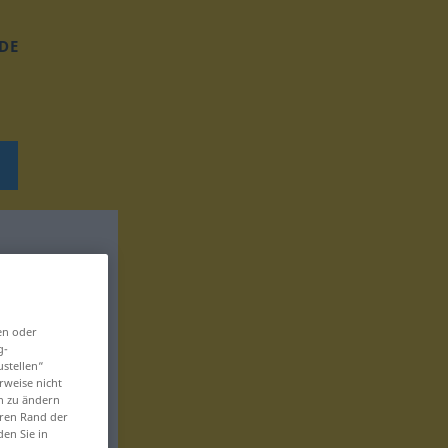
DE
en oder
g-
ustellen“
rweise nicht
en zu ändern
eren Rand der
den Sie in