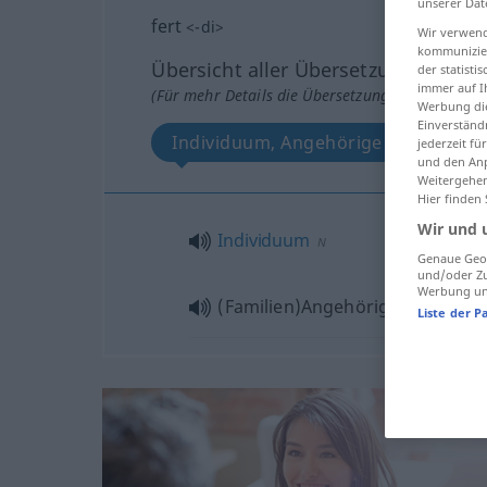
unserer Dat
fert
<
-di
>
Wir verwend
kommunizier
Übersicht aller Übersetzungen
der statist
immer auf I
(Für mehr Details die Übersetzung anklicken/an
Werbung die
Einverständ
Individuum, Angehörige
jederzeit f
und den Anp
Weitergehen
Hier finden
Wir und 
Individuum
N
Genaue Geol
und/oder Zu
Werbung und
(Familien)Angehörige(r)
Liste der P