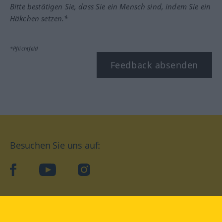
Bitte bestätigen Sie, dass Sie ein Mensch sind, indem Sie ein
Häkchen setzen.*
*Pflichtfeld
Feedback absenden
Besuchen Sie uns auf:
facebook
YouTube
Instagram