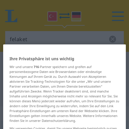
Ihre Privatsphäre ist uns wichtig
Türkisch-Deutsch Wörterbuch
felaket
Wir und unsere
716
-Partner speichern und greifen auf
Türkisch-Deutsch Übersetzung für
personenbezogene Daten wie Browserdaten oder eindeutige
Kennungen auf Ihrem Gerät zu. Durch Auswahl von Akzeptieren
"felaket"
aktivieren Sie Tracking-Technologien für die unter „Wir und unsere
Partner verarbeiten Daten, um Ihnen Dienste bereitzustellen“
aufgeführten Zwecke. Wenn Tracker deaktiviert sind, sind manche
"felaket" Deutsch Übersetzung
Inhalte und Anzeigen möglicherweise nicht mehr so relevant für Sie. Sie
können dieses Menü jederzeit wieder aufrufen, um Ihre Einstellungen zu
ändern oder Ihre Einwilligung zu widerrufen, indem Sie auf den Link
Privatsphäre-Einstellungen am unteren Rand der Webseite klicken. Ihre
„felaket“
: isim
Einstellungen gelten innerhalb unseres Website. Weitere Informationen
finden Sie in unserer Datenschutzerklärung.
felaket
subst
<
-ti
>
Wir verwenden Cookies, damit Sie unsere Webseite bestmöglich nutzen