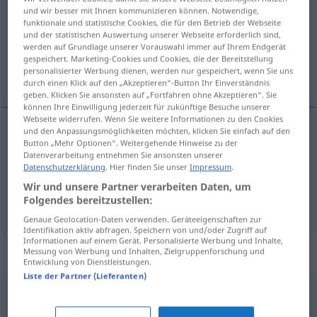
und wir besser mit Ihnen kommunizieren können. Notwendige,
funktionale und statistische Cookies, die für den Betrieb der Webseite
Übersicht aller Übersetzungen
und der statistischen Auswertung unserer Webseite erforderlich sind,
(Für mehr Details die Übersetzung anklicken/antippen)
werden auf Grundlage unserer Vorauswahl immer auf Ihrem Endgerät
gespeichert. Marketing-Cookies und Cookies, die der Bereitstellung
personalisierter Werbung dienen, werden nur gespeichert, wenn Sie uns
Unglück, Katastrophe
durch einen Klick auf den „Akzeptieren“-Button Ihr Einverständnis
geben. Klicken Sie ansonsten auf „Fortfahren ohne Akzeptieren“. Sie
können Ihre Einwilligung jederzeit für zukünftige Besuche unserer
Webseite widerrufen. Wenn Sie weitere Informationen zu den Cookies
und den Anpassungsmöglichkeiten möchten, klicken Sie einfach auf den
Button „Mehr Optionen“. Weitergehende Hinweise zu der
Unglück
felaket
N
Datenverarbeitung entnehmen Sie ansonsten unserer
Datenschutzerklärung
. Hier finden Sie unser
Impressum
.
Katastrophe
felaket
F
Wir und unsere Partner verarbeiten Daten, um
Folgendes bereitzustellen:
Genaue Geolocation-Daten verwenden. Geräteeigenschaften zur
Identifikation aktiv abfragen. Speichern von und/oder Zugriff auf
Informationen auf einem Gerät. Personalisierte Werbung und Inhalte,
„felaket“
: sıfat
Messung von Werbung und Inhalten, Zielgruppenforschung und
Entwicklung von Dienstleistungen.
Liste der Partner (Lieferanten)
felaket
adj
<
-ti
>