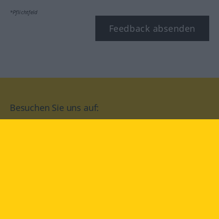
*Pflichtfeld
Feedback absenden
Besuchen Sie uns auf:
facebook
YouTube
Instagram
Langenscheidt