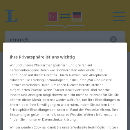
Ihre Privatsphäre ist uns wichtig
Türkisch-Deutsch Wörterbuch
emmek
Wir und unsere
716
-Partner speichern und greifen auf
Türkisch-Deutsch Übersetzung für
personenbezogene Daten wie Browserdaten oder eindeutige
Kennungen auf Ihrem Gerät zu. Durch Auswahl von Akzeptieren
"emmek"
aktivieren Sie Tracking-Technologien für die unter „Wir und unsere
Partner verarbeiten Daten, um Ihnen Dienste bereitzustellen“
aufgeführten Zwecke. Wenn Tracker deaktiviert sind, sind manche
Inhalte und Anzeigen möglicherweise nicht mehr so relevant für Sie. Sie
"emmek" Deutsch Übersetzung
können dieses Menü jederzeit wieder aufrufen, um Ihre Einstellungen zu
ändern oder Ihre Einwilligung zu widerrufen, indem Sie auf den Link
Privatsphäre-Einstellungen am unteren Rand der Webseite klicken. Ihre
„emmek“
Einstellungen gelten innerhalb unseres Website. Weitere Informationen
finden Sie in unserer Datenschutzerklärung.
Wir verwenden Cookies, damit Sie unsere Webseite bestmöglich nutzen
emmek
<
-er
;
-i
>