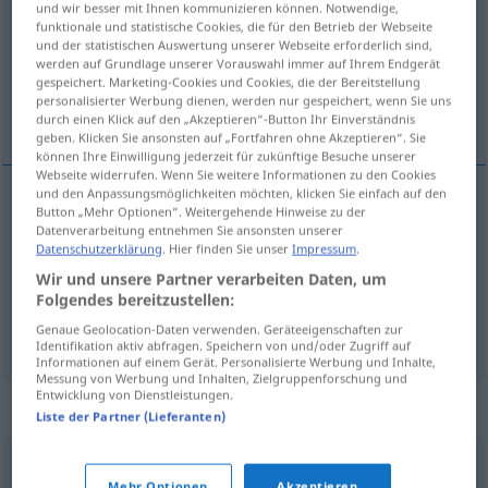
und wir besser mit Ihnen kommunizieren können. Notwendige,
funktionale und statistische Cookies, die für den Betrieb der Webseite
Übersicht aller Übersetzungen
und der statistischen Auswertung unserer Webseite erforderlich sind,
werden auf Grundlage unserer Vorauswahl immer auf Ihrem Endgerät
(Für mehr Details die Übersetzung anklicken/antippen)
gespeichert. Marketing-Cookies und Cookies, die der Bereitstellung
personalisierter Werbung dienen, werden nur gespeichert, wenn Sie uns
saugen, einsaugen, aufsaugen, absorbieren
durch einen Klick auf den „Akzeptieren“-Button Ihr Einverständnis
geben. Klicken Sie ansonsten auf „Fortfahren ohne Akzeptieren“. Sie
können Ihre Einwilligung jederzeit für zukünftige Besuche unserer
Webseite widerrufen. Wenn Sie weitere Informationen zu den Cookies
und den Anpassungsmöglichkeiten möchten, klicken Sie einfach auf den
Button „Mehr Optionen“. Weitergehende Hinweise zu der
saugen
(
an
)
emmek
DAT
Datenverarbeitung entnehmen Sie ansonsten unserer
Datenschutzerklärung
. Hier finden Sie unser
Impressum
.
einsaugen
Milch
emmek
Wir und unsere Partner verarbeiten Daten, um
Folgendes bereitzustellen:
aufsaugen
,
absorbieren
Boden
emmek
Genaue Geolocation-Daten verwenden. Geräteeigenschaften zur
Identifikation aktiv abfragen. Speichern von und/oder Zugriff auf
Informationen auf einem Gerät. Personalisierte Werbung und Inhalte,
Messung von Werbung und Inhalten, Zielgruppenforschung und
Entwicklung von Dienstleistungen.
Beispielsätze für "emmek"
Liste der Partner (Lieferanten)
kanını emmek
Mehr Optionen
Akzeptieren