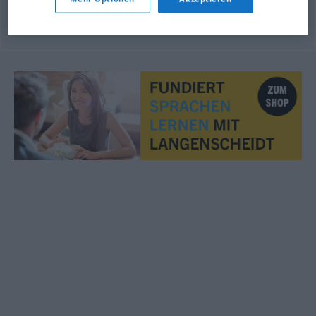
hemmungslos
ausbeuten
(
)
-IN
AKK