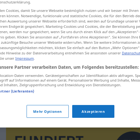
enschutzerklärung.
en Cookies, damit Sie unsere Webseite bestmöglich nutzen und wir besser mit Ihnen
en können. Notwendige, funktionale und statistische Cookies, die für den Betrieb d
ischen Auswertung unserer Webseite erforderlich sind, werden auf Grundlage unserer
hrem Endgerät gespeichert. Marketing-Cookies und Cookies, die der Bereitstellung per
tippen)
nen, werden nur gespeichert, wenn Sie uns durch einen Klick auf den „Akzeptieren“-
nis geben. Klicken Sie ansonsten auf „Fortfahren ohne Akzeptieren“. Sie können Ihre 
ür zukünftige Besuche unserer Webseite widerrufen. Wenn Sie weitere Informationen 
assungsmöglichkeiten möchten, klicken Sie einfach auf den Button „Mehr Optionen“
de Hinweise zu der Datenverarbeitung entnehmen Sie ansonsten unserer
Datenschut
 Sie unser
Impressum
.
unsere Partner verarbeiten Daten, um Folgendes bereitzustellen:
doyulmaz
ocation-Daten verwenden. Geräteeigenschaften zur Identifikation aktiv abfragen. Sp
griff auf Informationen auf einem Gerät. Personalisierte Werbung und Inhalte, Mes
 Inhalten, Zielgruppenforschung und Entwicklung von Dienstleistungen.
artner (Lieferanten)
nicht sattsehen
doyulmaz
bir
manzara
Mehr Optionen
Akzeptieren