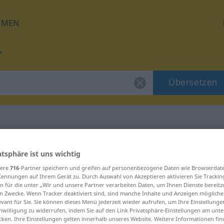
HMEN
Übersetzen
 für "doyulmaz"
atsphäre ist uns wichtig
sere
716
-Partner speichern und greifen auf personenbezogene Daten wie Browserdat
ung
Kennungen auf Ihrem Gerät zu. Durch Auswahl von Akzeptieren aktivieren Sie Trackin
n für die unter „Wir und unsere Partner verarbeiten Daten, um Ihnen Dienste bereitz
n Zwecke. Wenn Tracker deaktiviert sind, sind manche Inhalte und Anzeigen mögliche
evant für Sie. Sie können dieses Menü jederzeit wieder aufrufen, um Ihre Einstellung
inwilligung zu widerrufen, indem Sie auf den Link Privatsphäre-Einstellungen am unt
cken. Ihre Einstellungen gelten innerhalb unseres Website. Weitere Informationen fin