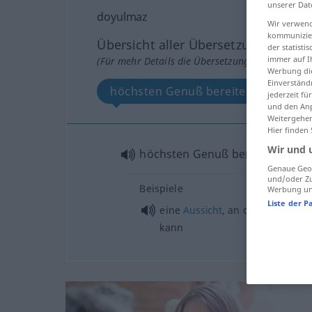
unserer Dat
doyulmaz
Wir verwend
kommunizier
Übersicht aller Übersetzungen
der statist
immer auf I
(Für mehr Details die Übersetzung anklicken/an
Werbung die
Einverständ
höchsten Genuß bereitend
jederzeit f
und den Anp
Weitergehen
Hier finden
Wir und 
höchsten Genuß bereitend
Genaue Geol
und/oder Zu
Beispiele
Werbung und
Liste der P
eine
Aussicht
, an der man sich 
kann