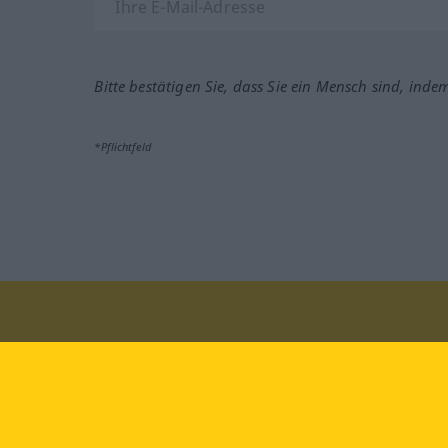
Bitte bestätigen Sie, dass Sie ein Mensch sind, inde
*Pflichtfeld
Besuchen Sie uns auf:
faceb