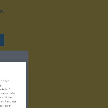
DE
en oder
g-
ustellen“
rweise nicht
en zu ändern
eren Rand der
den Sie in