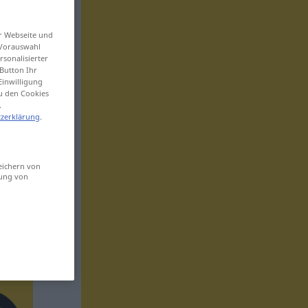
er Webseite und
 Vorauswahl
sonalisierter
Button Ihr
Einwilligung
zu den Cookies
.
zerklärung
.
eichern von
sung von