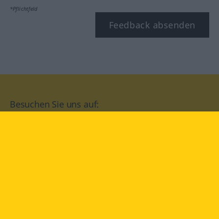
*Pflichtfeld
Feedback absenden
Besuchen Sie uns auf:
facebook
YouTube
Instagram
Langenscheidt
NUTZUNGSBEDINGUNGEN