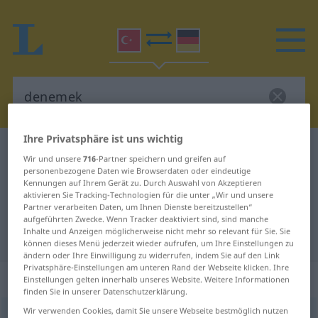
Ihre Privatsphäre ist uns wichtig
Türkisch-Deutsch Wörterbuch
denemek
Wir und unsere
716
-Partner speichern und greifen auf
Türkisch-Deutsch Übersetzung für
personenbezogene Daten wie Browserdaten oder eindeutige
Kennungen auf Ihrem Gerät zu. Durch Auswahl von Akzeptieren
"denemek"
aktivieren Sie Tracking-Technologien für die unter „Wir und unsere
Partner verarbeiten Daten, um Ihnen Dienste bereitzustellen“
aufgeführten Zwecke. Wenn Tracker deaktiviert sind, sind manche
Inhalte und Anzeigen möglicherweise nicht mehr so relevant für Sie. Sie
"denemek" Deutsch Übersetzung
können dieses Menü jederzeit wieder aufrufen, um Ihre Einstellungen zu
ändern oder Ihre Einwilligung zu widerrufen, indem Sie auf den Link
Privatsphäre-Einstellungen am unteren Rand der Webseite klicken. Ihre
„denemek“
: geçişli fiil
Einstellungen gelten innerhalb unseres Website. Weitere Informationen
finden Sie in unserer Datenschutzerklärung.
Wir verwenden Cookies, damit Sie unsere Webseite bestmöglich nutzen
denemek
v/t