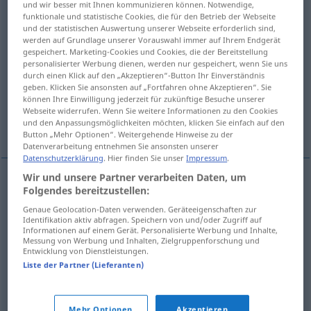
und wir besser mit Ihnen kommunizieren können. Notwendige,
funktionale und statistische Cookies, die für den Betrieb der Webseite
Übersicht aller Übersetzungen
und der statistischen Auswertung unserer Webseite erforderlich sind,
werden auf Grundlage unserer Vorauswahl immer auf Ihrem Endgerät
(Für mehr Details die Übersetzung anklicken/antippen)
gespeichert. Marketing-Cookies und Cookies, die der Bereitstellung
personalisierter Werbung dienen, werden nur gespeichert, wenn Sie uns
versuchen, probieren, erproben, einem
durch einen Klick auf den „Akzeptieren“-Button Ihr Einverständnis
Versuch unterziehen
geben. Klicken Sie ansonsten auf „Fortfahren ohne Akzeptieren“. Sie
können Ihre Einwilligung jederzeit für zukünftige Besuche unserer
Webseite widerrufen. Wenn Sie weitere Informationen zu den Cookies
und den Anpassungsmöglichkeiten möchten, klicken Sie einfach auf den
experimentieren
Button „Mehr Optionen“. Weitergehende Hinweise zu der
Datenverarbeitung entnehmen Sie ansonsten unserer
Datenschutzerklärung
. Hier finden Sie unser
Impressum
.
Wir und unsere Partner verarbeiten Daten, um
Folgendes bereitzustellen:
versuchen
,
probieren
denemek
Genaue Geolocation-Daten verwenden. Geräteeigenschaften zur
Identifikation aktiv abfragen. Speichern von und/oder Zugriff auf
erproben
eine Arznei
denemek
Informationen auf einem Gerät. Personalisierte Werbung und Inhalte,
Messung von Werbung und Inhalten, Zielgruppenforschung und
Entwicklung von Dienstleistungen.
einem
Versuch
unterziehen
denemek
Liste der Partner (Lieferanten)
experimentieren
(mit)
denemek
Mehr Optionen
Akzeptieren