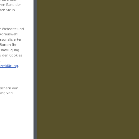
eren Rand der
den Sie in
er Webseite und
 Vorauswahl
sonalisierter
Button Ihr
Einwilligung
zu den Cookies
.
zerklärung
.
eichern von
sung von