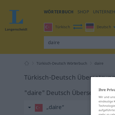
WÖRTERBUCH
SHOP
UNTERNE
Türkisch
Deutsch
Türkisch-Deutsch Wörterbuch
daire
Türkisch-Deutsch Übersetzung 
Ihre Priv
"daire" Deutsch Übersetzung
Wir und un
eindeutige 
„daire“
Technologie
aufgeführte
mehr so rel