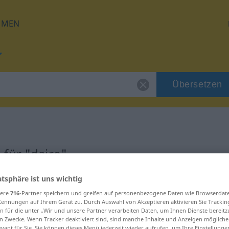
HMEN
Übersetzen
für "daire"
atsphäre ist uns wichtig
sere
716
-Partner speichern und greifen auf personenbezogene Daten wie Browserdat
Kennungen auf Ihrem Gerät zu. Durch Auswahl von Akzeptieren aktivieren Sie Trackin
n für die unter „Wir und unsere Partner verarbeiten Daten, um Ihnen Dienste bereitz
n Zwecke. Wenn Tracker deaktiviert sind, sind manche Inhalte und Anzeigen mögliche
evant für Sie. Sie können dieses Menü jederzeit wieder aufrufen, um Ihre Einstellung