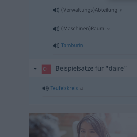
(Verwaltungs)Abteilung
F
(Maschinen)Raum
M
Tamburin
Beispielsätze für "daire"
Teufelskreis
M