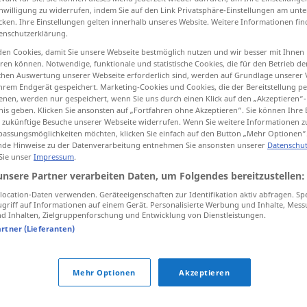
inwilligung zu widerrufen, indem Sie auf den Link Privatsphäre-Einstellungen am unt
cken. Ihre Einstellungen gelten innerhalb unseres Website. Weitere Informationen fin
enschutzerklärung.
en Cookies, damit Sie unsere Webseite bestmöglich nutzen und wir besser mit Ihnen
tippen)
en können. Notwendige, funktionale und statistische Cookies, die für den Betrieb d
ischen Auswertung unserer Webseite erforderlich sind, werden auf Grundlage unserer
hrem Endgerät gespeichert. Marketing-Cookies und Cookies, die der Bereitstellung per
Büro, Verwaltungsabteilung, Maschinenraum, Amt
nen, werden nur gespeichert, wenn Sie uns durch einen Klick auf den „Akzeptieren“-
nis geben. Klicken Sie ansonsten auf „Fortfahren ohne Akzeptieren“. Sie können Ihre 
ür zukünftige Besuche unserer Webseite widerrufen. Wenn Sie weitere Informationen 
assungsmöglichkeiten möchten, klicken Sie einfach auf den Button „Mehr Optionen“
de Hinweise zu der Datenverarbeitung entnehmen Sie ansonsten unserer
Datenschut
 Sie unser
Impressum
.
unsere Partner verarbeiten Daten, um Folgendes bereitzustellen:
daire
MATH
ocation-Daten verwenden. Geräteeigenschaften zur Identifikation aktiv abfragen. Sp
griff auf Informationen auf einem Gerät. Personalisierte Werbung und Inhalte, Mes
 Inhalten, Zielgruppenforschung und Entwicklung von Dienstleistungen.
daire
artner (Lieferanten)
daire
Mehr Optionen
Akzeptieren