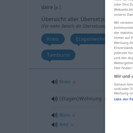
oder Ihre E
daire
[ɑː]
Webseite kli
unserer Dat
Übersicht aller Übersetzungen
Wir verwend
(Für mehr Details die Übersetzung anklicken/an
kommunizier
der statist
immer auf I
Kreis
Etagenwohnung
Werbung die
Einverständ
jederzeit f
Tamburin
und den Anp
Weitergehen
Hier finden
Wir und 
Kreis
M
Genaue Geol
und/oder Zu
Werbung und
(Etagen)Wohnung
Liste der P
F
Büro
N
Amt
N