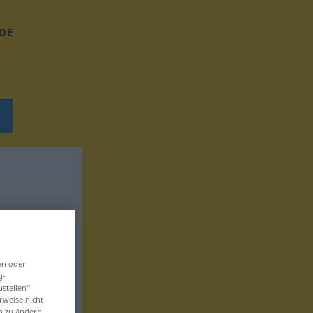
DE
en oder
g-
ustellen“
rweise nicht
en zu ändern