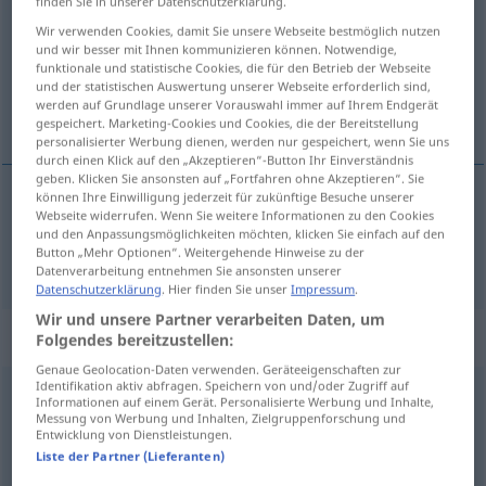
finden Sie in unserer Datenschutzerklärung.
Wir verwenden Cookies, damit Sie unsere Webseite bestmöglich nutzen
Übersicht aller Übersetzungen
und wir besser mit Ihnen kommunizieren können. Notwendige,
(Für mehr Details die Übersetzung anklicken/antippen)
funktionale und statistische Cookies, die für den Betrieb der Webseite
und der statistischen Auswertung unserer Webseite erforderlich sind,
werden auf Grundlage unserer Vorauswahl immer auf Ihrem Endgerät
hier
gespeichert. Marketing-Cookies und Cookies, die der Bereitstellung
personalisierter Werbung dienen, werden nur gespeichert, wenn Sie uns
durch einen Klick auf den „Akzeptieren“-Button Ihr Einverständnis
geben. Klicken Sie ansonsten auf „Fortfahren ohne Akzeptieren“. Sie
können Ihre Einwilligung jederzeit für zukünftige Besuche unserer
Webseite widerrufen. Wenn Sie weitere Informationen zu den Cookies
hier
burada
und den Anpassungsmöglichkeiten möchten, klicken Sie einfach auf den
Button „Mehr Optionen“. Weitergehende Hinweise zu der
Datenverarbeitung entnehmen Sie ansonsten unserer
Datenschutzerklärung
. Hier finden Sie unser
Impressum
.
Wir und unsere Partner verarbeiten Daten, um
Beispielsätze für "burada"
Folgendes bereitzustellen:
Genaue Geolocation-Daten verwenden. Geräteeigenschaften zur
Identifikation aktiv abfragen. Speichern von und/oder Zugriff auf
Informationen auf einem Gerät. Personalisierte Werbung und Inhalte,
demek
burada kalacaksın gayrı?
Messung von Werbung und Inhalten, Zielgruppenforschung und
du bleibst
also
noch weiter hier?
Entwicklung von Dienstleistungen.
Liste der Partner (Lieferanten)