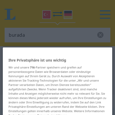
Türkisch-Deutsch Wörterbuch
burada
Ihre Privatsphäre ist uns wichtig
Türkisch-Deutsch Übersetzung für
Wir und unsere
716
-Partner speichern und greifen auf
"burada"
personenbezogene Daten wie Browserdaten oder eindeutige
Kennungen auf Ihrem Gerät zu. Durch Auswahl von Akzeptieren
aktivieren Sie Tracking-Technologien für die unter „Wir und unsere
"burada" Deutsch Übersetzung
Partner verarbeiten Daten, um Ihnen Dienste bereitzustellen“
aufgeführten Zwecke. Wenn Tracker deaktiviert sind, sind manche
Inhalte und Anzeigen möglicherweise nicht mehr so relevant für Sie. Sie
können dieses Menü jederzeit wieder aufrufen, um Ihre Einstellungen zu
„burada“
ändern oder Ihre Einwilligung zu widerrufen, indem Sie auf den Link
Privatsphäre-Einstellungen am unteren Rand der Webseite klicken. Ihre
Einstellungen gelten innerhalb unseres Website. Weitere Informationen
burada