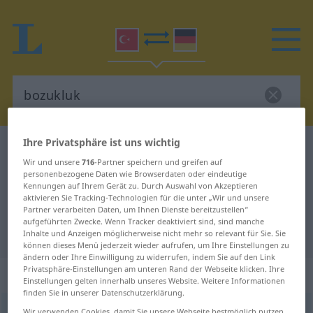
Ihre Privatsphäre ist uns wichtig
Türkisch-Deutsch Wörterbuch
bozukluk
Wir und unsere
716
-Partner speichern und greifen auf
Türkisch-Deutsch Übersetzung für
personenbezogene Daten wie Browserdaten oder eindeutige
Kennungen auf Ihrem Gerät zu. Durch Auswahl von Akzeptieren
"bozukluk"
aktivieren Sie Tracking-Technologien für die unter „Wir und unsere
Partner verarbeiten Daten, um Ihnen Dienste bereitzustellen“
aufgeführten Zwecke. Wenn Tracker deaktiviert sind, sind manche
"bozukluk" Deutsch Übersetzung
Inhalte und Anzeigen möglicherweise nicht mehr so relevant für Sie. Sie
können dieses Menü jederzeit wieder aufrufen, um Ihre Einstellungen zu
ändern oder Ihre Einwilligung zu widerrufen, indem Sie auf den Link
Privatsphäre-Einstellungen am unteren Rand der Webseite klicken. Ihre
„bozukluk“
Einstellungen gelten innerhalb unseres Website. Weitere Informationen
finden Sie in unserer Datenschutzerklärung.
bozukluk
<
-ğu
>
Wir verwenden Cookies, damit Sie unsere Webseite bestmöglich nutzen