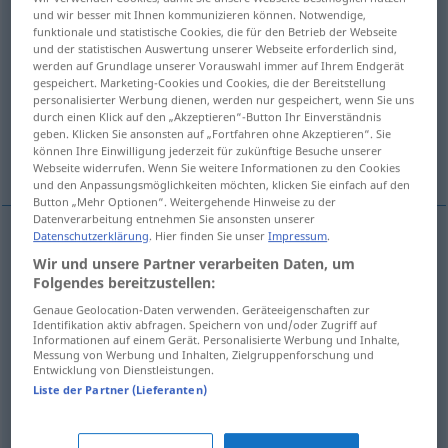
und wir besser mit Ihnen kommunizieren können. Notwendige,
funktionale und statistische Cookies, die für den Betrieb der Webseite
Übersicht aller Übersetzungen
und der statistischen Auswertung unserer Webseite erforderlich sind,
(Für mehr Details die Übersetzung anklicken/antippen)
werden auf Grundlage unserer Vorauswahl immer auf Ihrem Endgerät
gespeichert. Marketing-Cookies und Cookies, die der Bereitstellung
personalisierter Werbung dienen, werden nur gespeichert, wenn Sie uns
Defekt, Störung
Missstände
durch einen Klick auf den „Akzeptieren“-Button Ihr Einverständnis
geben. Klicken Sie ansonsten auf „Fortfahren ohne Akzeptieren“. Sie
können Ihre Einwilligung jederzeit für zukünftige Besuche unserer
Kleingeld
Webseite widerrufen. Wenn Sie weitere Informationen zu den Cookies
und den Anpassungsmöglichkeiten möchten, klicken Sie einfach auf den
Button „Mehr Optionen“. Weitergehende Hinweise zu der
Datenverarbeitung entnehmen Sie ansonsten unserer
Datenschutzerklärung
. Hier finden Sie unser
Impressum
.
Defekt
bozukluk
a.
Wir und unsere Partner verarbeiten Daten, um
MED
M
Folgendes bereitzustellen:
Störung
bozukluk
a.
Genaue Geolocation-Daten verwenden. Geräteeigenschaften zur
MED
F
Identifikation aktiv abfragen. Speichern von und/oder Zugriff auf
Informationen auf einem Gerät. Personalisierte Werbung und Inhalte,
Messung von Werbung und Inhalten, Zielgruppenforschung und
Entwicklung von Dienstleistungen.
Missstände
bozukluk
PL
Liste der Partner (Lieferanten)