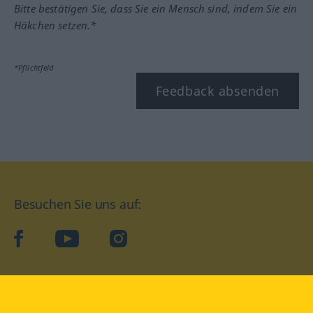
Bitte bestätigen Sie, dass Sie ein Mensch sind, indem Sie ein
Häkchen setzen.*
*Pflichtfeld
Feedback absenden
Besuchen Sie uns auf:
facebook
YouTube
Instagram