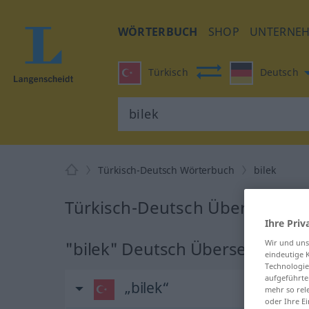
WÖRTERBUCH
SHOP
UNTERNE
Türkisch
Deutsch
Türkisch-Deutsch Wörterbuch
bilek
Türkisch-Deutsch Übersetzung 
Ihre Priv
Wir und un
"bilek" Deutsch Übersetzung
eindeutige 
Technologie
aufgeführte
„bilek“
mehr so rel
oder Ihre E