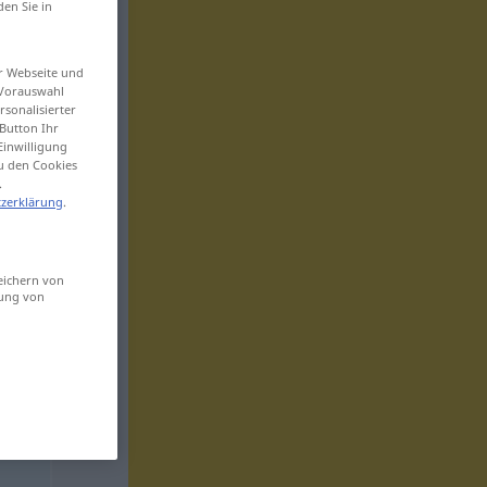
den Sie in
er Webseite und
 Vorauswahl
sonalisierter
Button Ihr
Einwilligung
zu den Cookies
.
zerklärung
.
eichern von
sung von