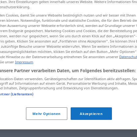
cken. Ihre Einstellungen gelten innerhalb unseres Website. Weitere Informationen fin
enschutzerklärung.
en Cookies, damit Sie unsere Webseite bestmöglich nutzen und wir besser mit Ihnen
en können. Notwendige, funktionale und statistische Cookies, die für den Betrieb d
ischen Auswertung unserer Webseite erforderlich sind, werden auf Grundlage unserer
tippen)
hrem Endgerät gespeichert. Marketing-Cookies und Cookies, die der Bereitstellung per
nen, werden nur gespeichert, wenn Sie uns durch einen Klick auf den „Akzeptieren“-
sel
nis geben. Klicken Sie ansonsten auf „Fortfahren ohne Akzeptieren“. Sie können Ihre 
ür zukünftige Besuche unserer Webseite widerrufen. Wenn Sie weitere Informationen 
assungsmöglichkeiten möchten, klicken Sie einfach auf den Button „Mehr Optionen“
de Hinweise zu der Datenverarbeitung entnehmen Sie ansonsten unserer
Datenschut
 Sie unser
Impressum
.
bilek
unsere Partner verarbeiten Daten, um Folgendes bereitzustellen:
ocation-Daten verwenden. Geräteeigenschaften zur Identifikation aktiv abfragen. Sp
griff auf Informationen auf einem Gerät. Personalisierte Werbung und Inhalte, Mes
bilek
 Inhalten, Zielgruppenforschung und Entwicklung von Dienstleistungen.
artner (Lieferanten)
bilek kuvveti
Mehr Optionen
Akzeptieren
lichkeit)
bileğine
güvenmek