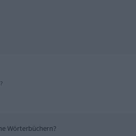
h?
ine Wörterbüchern?