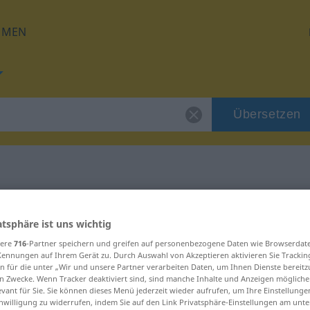
HMEN
Übersetzen
für "bilek"
atsphäre ist uns wichtig
sere
716
-Partner speichern und greifen auf personenbezogene Daten wie Browserdat
Kennungen auf Ihrem Gerät zu. Durch Auswahl von Akzeptieren aktivieren Sie Trackin
n für die unter „Wir und unsere Partner verarbeiten Daten, um Ihnen Dienste bereitz
n Zwecke. Wenn Tracker deaktiviert sind, sind manche Inhalte und Anzeigen mögliche
evant für Sie. Sie können dieses Menü jederzeit wieder aufrufen, um Ihre Einstellung
inwilligung zu widerrufen, indem Sie auf den Link Privatsphäre-Einstellungen am unt