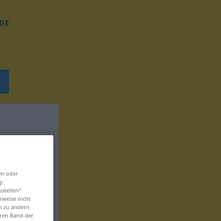
DE
en oder
g-
ustellen“
rweise nicht
en zu ändern
eren Rand der