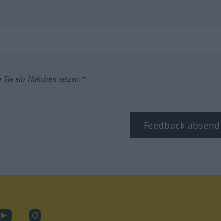
m Sie ein Häkchen setzen.*
Feedback absend
ook
YouTube
Instagram