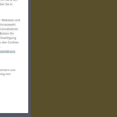
den Sie in
er Webseite und
 Vorauswahl
sonalisierter
Button Ihr
Einwilligung
zu den Cookies
.
zerklärung
.
eichern von
sung von