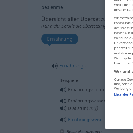
Webseite kli
beslenme
unserer Dat
Wir verwend
Übersicht aller Übersetzungen
kommunizier
(Für mehr Details die Übersetzung anklicken/an
der statist
immer auf I
Werbung die
Ernährung
Einverständ
jederzeit f
und den Anp
Weitergehen
Hier finden
Ernährung
F
Wir und 
Genaue Geol
Beispiele
und/oder Zu
Werbung und
Ernährungsstörung
F
Liste der P
Ernährungswissenschaftler(in)
m(f)
Diätist(in)
Ernährungsweise
F
Beispiele anzeigen