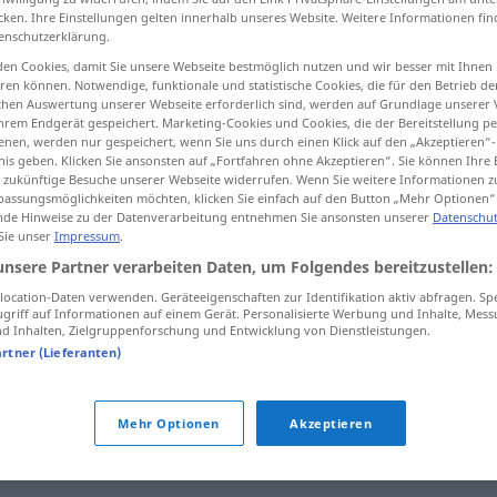
cken. Ihre Einstellungen gelten innerhalb unseres Website. Weitere Informationen fin
enschutzerklärung.
en Cookies, damit Sie unsere Webseite bestmöglich nutzen und wir besser mit Ihnen
en können. Notwendige, funktionale und statistische Cookies, die für den Betrieb d
tippen)
ischen Auswertung unserer Webseite erforderlich sind, werden auf Grundlage unserer
hrem Endgerät gespeichert. Marketing-Cookies und Cookies, die der Bereitstellung per
nen, werden nur gespeichert, wenn Sie uns durch einen Klick auf den „Akzeptieren“-
nis geben. Klicken Sie ansonsten auf „Fortfahren ohne Akzeptieren“. Sie können Ihre 
ür zukünftige Besuche unserer Webseite widerrufen. Wenn Sie weitere Informationen 
assungsmöglichkeiten möchten, klicken Sie einfach auf den Button „Mehr Optionen“
de Hinweise zu der Datenverarbeitung entnehmen Sie ansonsten unserer
Datenschut
 Sie unser
Impressum
.
beslenme
unsere Partner verarbeiten Daten, um Folgendes bereitzustellen:
ocation-Daten verwenden. Geräteeigenschaften zur Identifikation aktiv abfragen. Sp
griff auf Informationen auf einem Gerät. Personalisierte Werbung und Inhalte, Mes
 Inhalten, Zielgruppenforschung und Entwicklung von Dienstleistungen.
beslenme bozukluğu
artner (Lieferanten)
m(f)
beslenme uzmanı
Mehr Optionen
Akzeptieren
beslenme rejimi