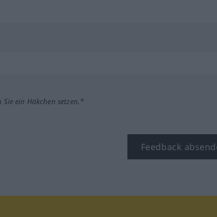
m Sie ein Häkchen setzen.*
Feedback absend