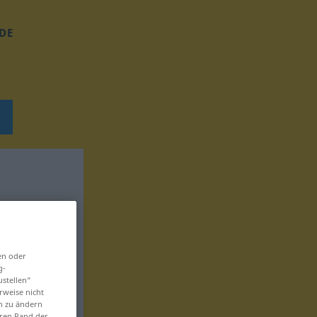
DE
en oder
g-
ustellen“
rweise nicht
en zu ändern
eren Rand der