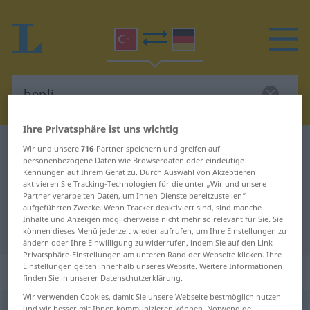
Ihre Privatsphäre ist uns wichtig
Türkisch-Deutsch Wörterbuch
benli
Wir und unsere
716
-Partner speichern und greifen auf
personenbezogene Daten wie Browserdaten oder eindeutige
Türkisch-Deutsch Übersetzung für
Kennungen auf Ihrem Gerät zu. Durch Auswahl von Akzeptieren
aktivieren Sie Tracking-Technologien für die unter „Wir und unsere
"benli"
Partner verarbeiten Daten, um Ihnen Dienste bereitzustellen“
aufgeführten Zwecke. Wenn Tracker deaktiviert sind, sind manche
Inhalte und Anzeigen möglicherweise nicht mehr so relevant für Sie. Sie
"benli" Deutsch Übersetzung
können dieses Menü jederzeit wieder aufrufen, um Ihre Einstellungen zu
ändern oder Ihre Einwilligung zu widerrufen, indem Sie auf den Link
Privatsphäre-Einstellungen am unteren Rand der Webseite klicken. Ihre
Einstellungen gelten innerhalb unseres Website. Weitere Informationen
„benli“
finden Sie in unserer Datenschutzerklärung.
Wir verwenden Cookies, damit Sie unsere Webseite bestmöglich nutzen
benli
und wir besser mit Ihnen kommunizieren können. Notwendige,