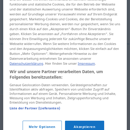
funktionale und statistische Cookies, die für den Betrieb der Webseite
und der statistischen Auswertung unserer Webseite erforderlich sind,
Übersicht aller Übersetzungen
werden auf Grundlage unserer Vorauswahl immer auf Ihrem Endgerät
(Für mehr Details die Übersetzung anklicken/antippen)
gespeichert. Marketing-Cookies und Cookies, die der Bereitstellung
personalisierter Werbung dienen, werden nur gespeichert, wenn Sie uns
durch einen Klick auf den „Akzeptieren“-Button Ihr Einverständnis
sich duzen
geben. Klicken Sie ansonsten auf „Fortfahren ohne Akzeptieren“. Sie
können Ihre Einwilligung jederzeit für zukünftige Besuche unserer
Webseite widerrufen. Wenn Sie weitere Informationen zu den Cookies
und den Anpassungsmöglichkeiten möchten, klicken Sie einfach auf den
Button „Mehr Optionen“. Weitergehende Hinweise zu der
Beispiele
Datenverarbeitung entnehmen Sie ansonsten unserer
Datenschutzerklärung
. Hier finden Sie unser
Impressum
.
senli benli
konuşmak
Wir und unsere Partner verarbeiten Daten, um
sich
duzen
Folgendes bereitzustellen:
Genaue Geolocation-Daten verwenden. Geräteeigenschaften zur
Identifikation aktiv abfragen. Speichern von und/oder Zugriff auf
Informationen auf einem Gerät. Personalisierte Werbung und Inhalte,
Messung von Werbung und Inhalten, Zielgruppenforschung und
Entwicklung von Dienstleistungen.
Liste der Partner (Lieferanten)
Mehr Optionen
Akzeptieren