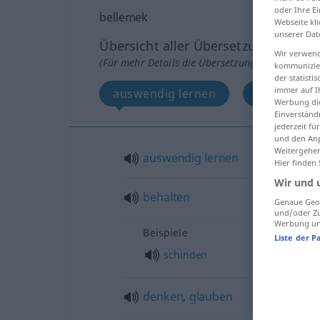
oder Ihre E
bellemek
Webseite kli
unserer Dat
Übersicht aller Übersetzungen
Wir verwend
(Für mehr Details die Übersetzung anklicken/an
kommunizier
der statist
immer auf I
auswendig lernen
behalten
Werbung die
Einverständ
jederzeit f
und den Anp
Weitergehen
auswendig
lernen
Hier finden
Wir und 
behalten
Genaue Geol
und/oder Zu
Werbung und
Beispiele
Liste der P
schinden
denken
,
glauben