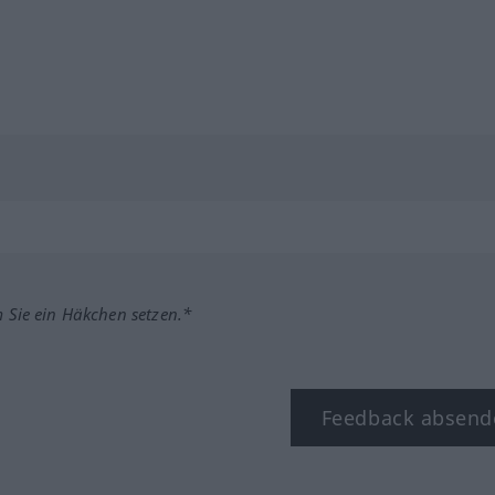
m Sie ein Häkchen setzen.*
Feedback absend