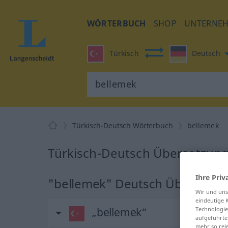
WÖRTERBUCH
SHOP
UNTERNE
Türkisch
Deutsch
Türkisch-Deutsch Wörterbuch
bellemek
Türkisch-Deutsch Übersetzung
Ihre Priv
"bellemek" Deutsch Übersetzu
Wir und un
eindeutige 
„bellemek“
Technologie
aufgeführte
mehr so rel