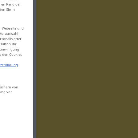
eren Rand der
den Sie in
er Webseite und
 Vorauswahl
sonalisierter
Button Ihr
Einwilligung
zu den Cookies
.
zerklärung
.
eichern von
sung von