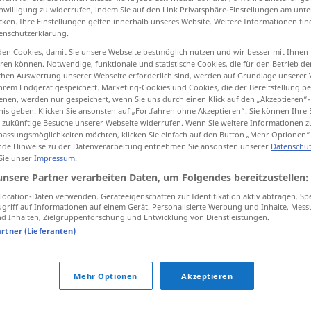
inwilligung zu widerrufen, indem Sie auf den Link Privatsphäre-Einstellungen am unt
cken. Ihre Einstellungen gelten innerhalb unseres Website. Weitere Informationen fin
enschutzerklärung.
en Cookies, damit Sie unsere Webseite bestmöglich nutzen und wir besser mit Ihnen
tippen)
en können. Notwendige, funktionale und statistische Cookies, die für den Betrieb d
ischen Auswertung unserer Webseite erforderlich sind, werden auf Grundlage unserer
hrem Endgerät gespeichert. Marketing-Cookies und Cookies, die der Bereitstellung per
denken, glauben
nen, werden nur gespeichert, wenn Sie uns durch einen Klick auf den „Akzeptieren“-
nis geben. Klicken Sie ansonsten auf „Fortfahren ohne Akzeptieren“. Sie können Ihre 
ür zukünftige Besuche unserer Webseite widerrufen. Wenn Sie weitere Informationen 
assungsmöglichkeiten möchten, klicken Sie einfach auf den Button „Mehr Optionen“
de Hinweise zu der Datenverarbeitung entnehmen Sie ansonsten unserer
Datenschut
bellemek
 Sie unser
Impressum
.
unsere Partner verarbeiten Daten, um Folgendes bereitzustellen:
bellemek
ocation-Daten verwenden. Geräteeigenschaften zur Identifikation aktiv abfragen. Sp
griff auf Informationen auf einem Gerät. Personalisierte Werbung und Inhalte, Mes
 Inhalten, Zielgruppenforschung und Entwicklung von Dienstleistungen.
artner (Lieferanten)
anasını bellemek
(
)
VULG
-IN
Mehr Optionen
Akzeptieren
bellemek