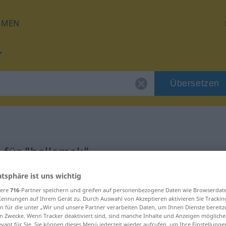
HMEN
Übersetzen
 für "bellemek"
atsphäre ist uns wichtig
ng
sere
716
-Partner speichern und greifen auf personenbezogene Daten wie Browserdat
Kennungen auf Ihrem Gerät zu. Durch Auswahl von Akzeptieren aktivieren Sie Trackin
n für die unter „Wir und unsere Partner verarbeiten Daten, um Ihnen Dienste bereitz
n Zwecke. Wenn Tracker deaktiviert sind, sind manche Inhalte und Anzeigen mögliche
evant für Sie. Sie können dieses Menü jederzeit wieder aufrufen, um Ihre Einstellung