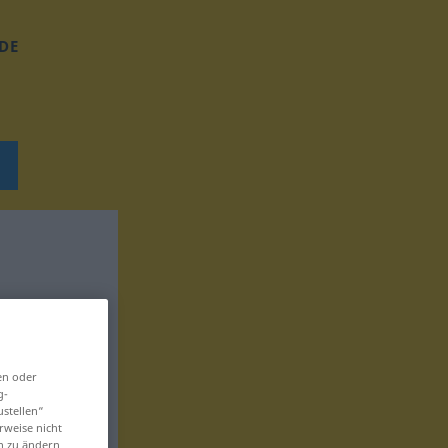
DE
en oder
g-
ustellen“
rweise nicht
en zu ändern