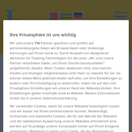
Ihre Privatsphäre ist uns wichtig
Wir und unsere
716
-Partner speichern und greifen auf
personenbezogene Daten wie Browserdaten oder eindeutige
Kennungen auf Ihrem Gerät zu. Durch Auswahl von Akzeptieren
aktivieren Sie Tracking-Technologien für die unter „Wir und unsere
Türkisch-Deutsch Wörterbuch
R
Partner verarbeiten Daten, um Ihnen Dienste bereitzustellen“
aufgeführten Zwecke. Wenn Tracker deaktiviert sind, sind manche
Inhalte und Anzeigen möglicherweise nicht mehr so relevant für Sie. Sie
Wörter auf Türkisch, die mit R
können dieses Menü jederzeit wieder aufrufen, um Ihre Einstellungen zu
ändern oder Ihre Einwilligung zu widerrufen, indem Sie auf den Link
beginnen
Privatsphäre-Einstellungen am unteren Rand der Webseite klicken. Ihre
Einstellungen gelten innerhalb unseres Website. Weitere Informationen
finden Sie in unserer Datenschutzerklärung.
r ... radyoculuk
resimli ... reva
Wir verwenden Cookies, damit Sie unsere Webseite bestmöglich nutzen
und wir besser mit Ihnen kommunizieren können. Notwendige,
radyoevi ... rahatsızlık
revak ... rezene
funktionale und statistische Cookies, die für den Betrieb der Webseite
und der statistischen Auswertung unserer Webseite erforderlich sind,
rahibe ... raks
rezerv ... rical
werden auf Grundlage unserer Vorauswahl immer auf Ihrem Endgerät
gespeichert. Marketing-Cookies und Cookies, die der Bereitstellung