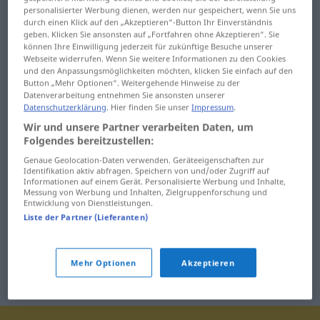
personalisierter Werbung dienen, werden nur gespeichert, wenn Sie uns
raksetmek ... ranza
ricat ... riziko
durch einen Klick auf den „Akzeptieren“-Button Ihr Einverständnis
geben. Klicken Sie ansonsten auf „Fortfahren ohne Akzeptieren“. Sie
rap ... rastlantı
rizikolu ... romantik
können Ihre Einwilligung jederzeit für zukünftige Besuche unserer
Webseite widerrufen. Wenn Sie weitere Informationen zu den Cookies
rastık ... reaktif
romantizm ... ruh
und den Anpassungsmöglichkeiten möchten, klicken Sie einfach auf den
Button „Mehr Optionen“. Weitergehende Hinweise zu der
Datenverarbeitung entnehmen Sie ansonsten unserer
reaktör ... refleks
ruh bilimci ... ruhötesi
Datenschutzerklärung
. Hier finden Sie unser
Impressum
.
Wir und unsere Partner verarbeiten Daten, um
reflektör ... reklam
ruj ... rutubetli
Folgendes bereitzustellen:
reklamcı ... renk körü
ruşeym ... rötuşlu
Genaue Geolocation-Daten verwenden. Geräteeigenschaften zur
Identifikation aktiv abfragen. Speichern von und/oder Zugriff auf
Informationen auf einem Gerät. Personalisierte Werbung und Inhalte,
renklendirici ...
rövanş ... rızk
Messung von Werbung und Inhalten, Zielgruppenforschung und
resimlemek
Entwicklung von Dienstleistungen.
Liste der Partner (Lieferanten)
Mehr Optionen
Akzeptieren