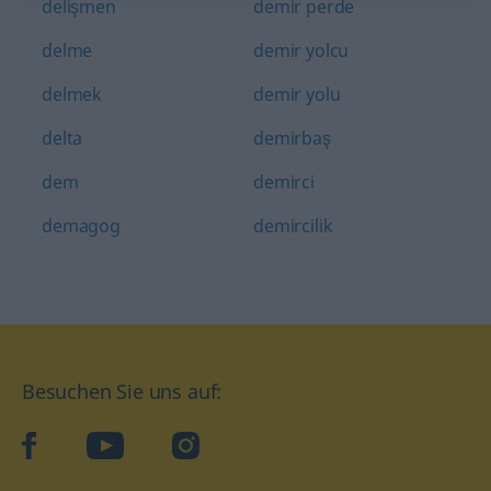
delişmen
demir perde
delme
demir yolcu
delmek
demir yolu
delta
demirbaş
dem
demirci
demagog
demircilik
Besuchen Sie uns auf:
facebook
YouTube
Instagram