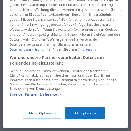
deli fişek
deme
gespeichert. Marketing-Cookies und Cookies, die der Bereitstellung
personalisierter Werbung dienen, werden nur gespeichert, wenn Sie uns
durch einen Klick auf den „Akzeptieren“-Button Ihr Einverständnis
delice
demek
geben. Klicken Sie ansonsten auf „Fortfahren ohne Akzeptieren“. Sie
können Ihre Einwilligung jederzeit für zukünftige Besuche unserer
delik
dememek
Webseite widerrufen. Wenn Sie weitere Informationen zu den Cookies
und den Anpassungsmöglichkeiten möchten, klicken Sie einfach auf den
delikanlı
demet
Button „Mehr Optionen“. Weitergehende Hinweise zu der
Datenverarbeitung entnehmen Sie ansonsten unserer
Datenschutzerklärung
. Hier finden Sie unser
Impressum
.
delikanlılık
demetlemek
Wir und unsere Partner verarbeiten Daten, um
delikli
demeç
Folgendes bereitzustellen:
Genaue Geolocation-Daten verwenden. Geräteeigenschaften zur
deliksiz
demin
Identifikation aktiv abfragen. Speichern von und/oder Zugriff auf
Informationen auf einem Gerät. Personalisierte Werbung und Inhalte,
Messung von Werbung und Inhalten, Zielgruppenforschung und
delil
demincek
Entwicklung von Dienstleistungen.
Liste der Partner (Lieferanten)
delilik
deminden
delinmek
deminki
Mehr Optionen
Akzeptieren
delirmek
demir