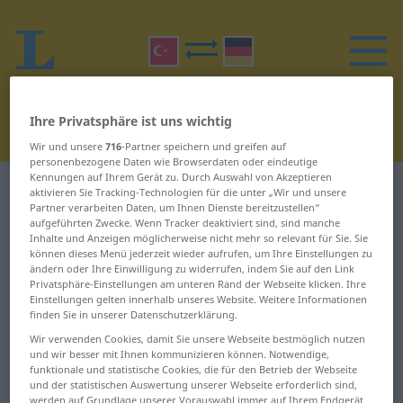
Ihre Privatsphäre ist uns wichtig
Wir und unsere
716
-Partner speichern und greifen auf
personenbezogene Daten wie Browserdaten oder eindeutige
Kennungen auf Ihrem Gerät zu. Durch Auswahl von Akzeptieren
Türkisch-Deutsch Wörterbuch
D
4
aktivieren Sie Tracking-Technologien für die unter „Wir und unsere
Partner verarbeiten Daten, um Ihnen Dienste bereitzustellen“
aufgeführten Zwecke. Wenn Tracker deaktiviert sind, sind manche
Wörter auf Türkisch, die mit D
Inhalte und Anzeigen möglicherweise nicht mehr so relevant für Sie. Sie
können dieses Menü jederzeit wieder aufrufen, um Ihre Einstellungen zu
beginnen – dara dar ... davudi
ändern oder Ihre Einwilligung zu widerrufen, indem Sie auf den Link
Privatsphäre-Einstellungen am unteren Rand der Webseite klicken. Ihre
Einstellungen gelten innerhalb unseres Website. Weitere Informationen
dara dar
darılgan
finden Sie in unserer Datenschutzerklärung.
Wir verwenden Cookies, damit Sie unsere Webseite bestmöglich nutzen
daracık
darılmaca
und wir besser mit Ihnen kommunizieren können. Notwendige,
funktionale und statistische Cookies, die für den Betrieb der Webseite
daralma
darılmak
und der statistischen Auswertung unserer Webseite erforderlich sind,
werden auf Grundlage unserer Vorauswahl immer auf Ihrem Endgerät