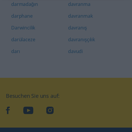
darmadağın
davranma
darphane
davranmak
Darwincilik
davranış
darülaceze
davranışçılık
darı
davudi
Besuchen Sie uns auf:
facebook
YouTube
Instagram