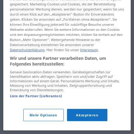
gespeichert. Marketing-Cookies und Cookies, die der Bereitstellung
daralmak
dav
personalisierter Werbung dienen, werden nur gespeichert, wenn Sie uns
durch einen Klick auf den „Akzeptieren“-Button Ihr Einverständnis
daraltmak
dava
geben. Klicken Sie ansonsten auf „Fortfahren ohne Akzeptieren“. Sie
können Ihre Einwilligung jederzeit für zukünftige Besuche unserer
darağacı
dava vekili
Webseite widerrufen. Wenn Sie weitere Informationen zu den Cookies
und den Anpassungsmöglichkeiten möchten, klicken Sie einfach auf den
Button „Mehr Optionen“. Weitergehende Hinweise zu der
darbe
davacı
Datenverarbeitung entnehmen Sie ansonsten unserer
Datenschutzerklärung
. Hier finden Sie unser
Impressum
.
darboğaz
davalı
Wir und unsere Partner verarbeiten Daten, um
Folgendes bereitzustellen:
darbuka
davar
Genaue Geolocation-Daten verwenden. Geräteeigenschaften zur
Identifikation aktiv abfragen. Speichern von und/oder Zugriff auf
darbımesel
davet
Informationen auf einem Gerät. Personalisierte Werbung und Inhalte,
Messung von Werbung und Inhalten, Zielgruppenforschung und
dardağan
davetiye
Entwicklung von Dienstleistungen.
Liste der Partner (Lieferanten)
dargın
davetli
dargınlık
davetsiz
Mehr Optionen
Akzeptieren
darlık
davlumbaz