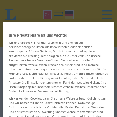
Ihre Privatsphäre ist uns wichtig
Wir und unsere
716
-Partner speichern und greifen auf
personenbezogene Daten wie Browserdaten oder eindeutige
Kennungen auf Ihrem Gerät zu. Durch Auswahl von Akzeptieren
Türkisch-Deutsch Wörterbuch
D
37
aktivieren Sie Tracking-Technologien für die unter „Wir und unsere
Partner verarbeiten Daten, um Ihnen Dienste bereitzustellen“
aufgeführten Zwecke. Wenn Tracker deaktiviert sind, sind manche
Wörter auf Türkisch, die mit D
Inhalte und Anzeigen möglicherweise nicht mehr so relevant für Sie. Sie
können dieses Menü jederzeit wieder aufrufen, um Ihre Einstellungen zu
beginnen – düşmek ... dış deri
ändern oder Ihre Einwilligung zu widerrufen, indem Sie auf den Link
Privatsphäre-Einstellungen am unteren Rand der Webseite klicken. Ihre
Einstellungen gelten innerhalb unseres Website. Weitere Informationen
düşmek
düşünüş
finden Sie in unserer Datenschutzerklärung.
Wir verwenden Cookies, damit Sie unsere Webseite bestmöglich nutzen
düşsel
düşürmek
und wir besser mit Ihnen kommunizieren können. Notwendige,
funktionale und statistische Cookies, die für den Betrieb der Webseite
düşsüz
düşürtmek
und der statistischen Auswertung unserer Webseite erforderlich sind,
werden auf Grundlage unserer Vorauswahl immer auf Ihrem Endgerät