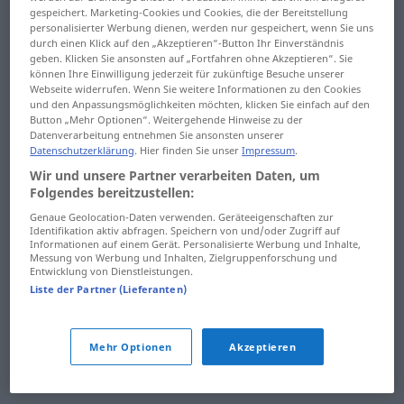
gespeichert. Marketing-Cookies und Cookies, die der Bereitstellung
düşük
düşürücü
personalisierter Werbung dienen, werden nur gespeichert, wenn Sie uns
durch einen Klick auf den „Akzeptieren“-Button Ihr Einverständnis
düşüklük
düşürülmek
geben. Klicken Sie ansonsten auf „Fortfahren ohne Akzeptieren“. Sie
können Ihre Einwilligung jederzeit für zukünftige Besuche unserer
düşülmek
dımbırdatmak
Webseite widerrufen. Wenn Sie weitere Informationen zu den Cookies
und den Anpassungsmöglichkeiten möchten, klicken Sie einfach auf den
Button „Mehr Optionen“. Weitergehende Hinweise zu der
düşün
dımdızlak
Datenverarbeitung entnehmen Sie ansonsten unserer
Datenschutzerklärung
. Hier finden Sie unser
Impressum
.
düşünce
dırdır
Wir und unsere Partner verarbeiten Daten, um
Folgendes bereitzustellen:
düşünceli
dırlamak
Genaue Geolocation-Daten verwenden. Geräteeigenschaften zur
Identifikation aktiv abfragen. Speichern von und/oder Zugriff auf
düşüncelilik
dırlaşmak
Informationen auf einem Gerät. Personalisierte Werbung und Inhalte,
Messung von Werbung und Inhalten, Zielgruppenforschung und
düşüncesiz
dırıltı
Entwicklung von Dienstleistungen.
Liste der Partner (Lieferanten)
düşüncesizlik
dızdız
düşündürmek
dızdızcı
Mehr Optionen
Akzeptieren
düşündürücü
dızdızcılık