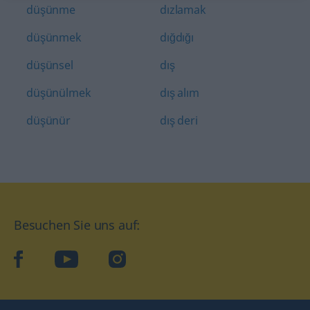
düşünme
dızlamak
düşünmek
dığdığı
düşünsel
dış
düşünülmek
dış alım
düşünür
dış deri
Besuchen Sie uns auf:
facebook
YouTube
Instagram