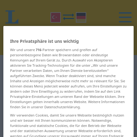
Ihre Privatsphäre ist uns wichtig
Wir und unsere
716
-Partner speichern und greifen auf
personenbezogene Daten wie Browserdaten oder eindeutige
Kennungen auf Ihrem Gerät zu. Durch Auswahl von Akzeptieren
Türkisch-Deutsch Wörterbuch
D
34
aktivieren Sie Tracking-Technologien für die unter „Wir und unsere
Partner verarbeiten Daten, um Ihnen Dienste bereitzustellen“
aufgeführten Zwecke. Wenn Tracker deaktiviert sind, sind manche
Wörter auf Türkisch, die mit D
Inhalte und Anzeigen möglicherweise nicht mehr so relevant für Sie. Sie
können dieses Menü jederzeit wieder aufrufen, um Ihre Einstellungen zu
beginnen – döşek ... dürtmek
ändern oder Ihre Einwilligung zu widerrufen, indem Sie auf den Link
Privatsphäre-Einstellungen am unteren Rand der Webseite klicken. Ihre
Einstellungen gelten innerhalb unseres Website. Weitere Informationen
döşek
dümbelek
finden Sie in unserer Datenschutzerklärung.
Wir verwenden Cookies, damit Sie unsere Webseite bestmöglich nutzen
döşeli
dümdüz
und wir besser mit Ihnen kommunizieren können. Notwendige,
funktionale und statistische Cookies, die für den Betrieb der Webseite
döşeme
dümen
und der statistischen Auswertung unserer Webseite erforderlich sind,
werden auf Grundlage unserer Vorauswahl immer auf Ihrem Endgerät