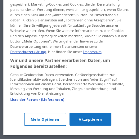
gespeichert. Marketing-Cookies und Cookies, die der Bereitstellung
döşemeci
dümenci
personalisierter Werbung dienen, werden nur gespeichert, wenn Sie uns
durch einen Klick auf den „Akzeptieren“-Button Ihr Einverständnis
döşemek
dün
geben. Klicken Sie ansonsten auf „Fortfahren ohne Akzeptieren“. Sie
können Ihre Einwilligung jederzeit für zukünftige Besuche unserer
döşemelik
dünden
Webseite widerrufen. Wenn Sie weitere Informationen zu den Cookies
und den Anpassungsmöglichkeiten möchten, klicken Sie einfach auf den
Button „Mehr Optionen“. Weitergehende Hinweise zu der
döşenmek
dünkü
Datenverarbeitung entnehmen Sie ansonsten unserer
Datenschutzerklärung
. Hier finden Sie unser
Impressum
.
döşeyici
dünya
Wir und unsere Partner verarbeiten Daten, um
Folgendes bereitzustellen:
dü'şeyazmak
dünyaca
Genaue Geolocation-Daten verwenden. Geräteeigenschaften zur
Identifikation aktiv abfragen. Speichern von und/oder Zugriff auf
düdük
dünyalık
Informationen auf einem Gerät. Personalisierte Werbung und Inhalte,
Messung von Werbung und Inhalten, Zielgruppenforschung und
düdüklemek
dünür
Entwicklung von Dienstleistungen.
Liste der Partner (Lieferanten)
düdüklü
dünürleşmek
düdükçü
düo
Mehr Optionen
Akzeptieren
düello
düofon