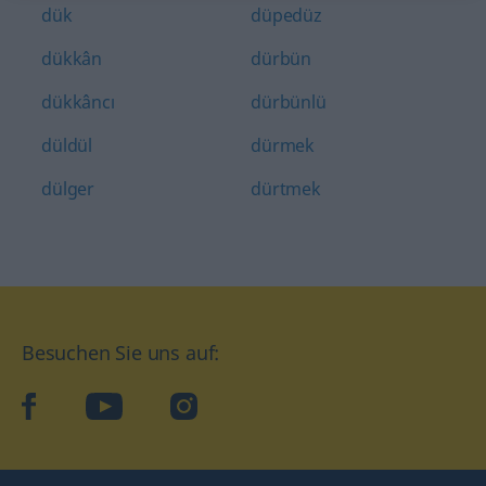
dük
düpedüz
dükkân
dürbün
dükkâncı
dürbünlü
düldül
dürmek
dülger
dürtmek
Besuchen Sie uns auf:
facebook
YouTube
Instagram