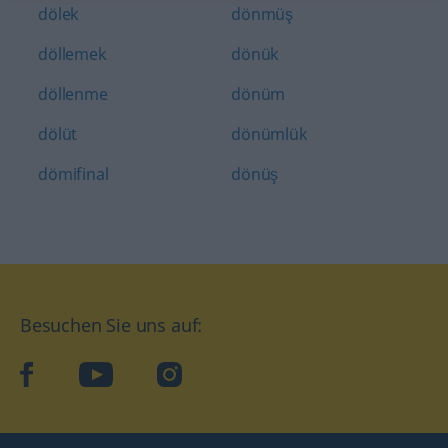
dölek
dönmüş
döllemek
dönük
döllenme
dönüm
dölüt
dönümlük
dömifinal
dönüş
Besuchen Sie uns auf:
facebook
YouTube
Instagram