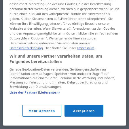
gespeichert. Marketing-Cookies und Cookies, die der Bereitstellung
dökülmüş
dönem
personalisierter Werbung dienen, werden nur gespeichert, wenn Sie uns
durch einen Klick auf den „Akzeptieren“-Button Ihr Einverständnis
döküm
dönemeç
geben. Klicken Sie ansonsten auf „Fortfahren ohne Akzeptieren“. Sie
können Ihre Einwilligung jederzeit für zukünftige Besuche unserer
dökümcü
dönemeçli
Webseite widerrufen. Wenn Sie weitere Informationen zu den Cookies
und den Anpassungsmöglichkeiten möchten, klicken Sie einfach auf den
Button „Mehr Optionen“. Weitergehende Hinweise zu der
dökümevi
dönence
Datenverarbeitung entnehmen Sie ansonsten unserer
Datenschutzerklärung
. Hier finden Sie unser
Impressum
.
dökümlü
dönenceli
Wir und unsere Partner verarbeiten Daten, um
Folgendes bereitzustellen:
dökünmek
döner
Genaue Geolocation-Daten verwenden. Geräteeigenschaften zur
Identifikation aktiv abfragen. Speichern von und/oder Zugriff auf
döküntü
döngel
Informationen auf einem Gerät. Personalisierte Werbung und Inhalte,
Messung von Werbung und Inhalten, Zielgruppenforschung und
döküntülü
döngü
Entwicklung von Dienstleistungen.
Liste der Partner (Lieferanten)
döl
dönme
döl yatağı
dönme dolap
Mehr Optionen
Akzeptieren
döl yolu
dönmek