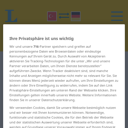
Ihre Privatsphäre ist uns wichtig
Wir und unsere
716
-Partner speichern und greifen auf
personenbezogene Daten wie Browserdaten oder eindeutige
Kennungen auf Ihrem Gerät zu. Durch Auswahl von Akzeptieren
Türkisch-Deutsch Wörterbuch
D
32
aktivieren Sie Tracking-Technologien für die unter „Wir und unsere
Partner verarbeiten Daten, um Ihnen Dienste bereitzustellen“
aufgeführten Zwecke. Wenn Tracker deaktiviert sind, sind manche
Wörter auf Türkisch, die mit D
Inhalte und Anzeigen möglicherweise nicht mehr so relevant für Sie. Sie
können dieses Menü jederzeit wieder aufrufen, um Ihre Einstellungen zu
beginnen – döktürmek ... dönüş
ändern oder Ihre Einwilligung zu widerrufen, indem Sie auf den Link
Privatsphäre-Einstellungen am unteren Rand der Webseite klicken. Ihre
Einstellungen gelten innerhalb unseres Website. Weitere Informationen
döktürmek
döndürmek
finden Sie in unserer Datenschutzerklärung.
Wir verwenden Cookies, damit Sie unsere Webseite bestmöglich nutzen
dökük
dönek
und wir besser mit Ihnen kommunizieren können. Notwendige,
funktionale und statistische Cookies, die für den Betrieb der Webseite
dökülmek
döneklik
und der statistischen Auswertung unserer Webseite erforderlich sind,
werden auf Grundlage unserer Vorauswahl immer auf Ihrem Endgerät