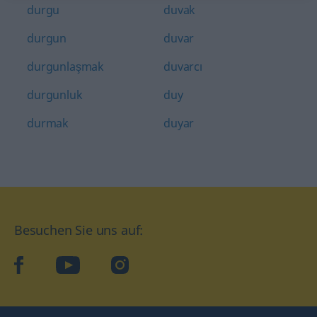
durgu
duvak
durgun
duvar
durgunlaşmak
duvarcı
durgunluk
duy
durmak
duyar
Besuchen Sie uns auf:
facebook
YouTube
Instagram