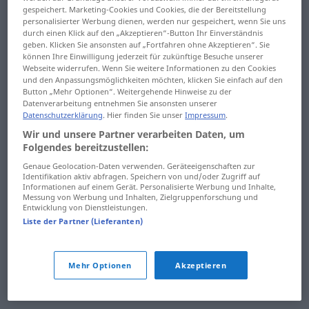
gespeichert. Marketing-Cookies und Cookies, die der Bereitstellung
durak
duruksamak
personalisierter Werbung dienen, werden nur gespeichert, wenn Sie uns
durch einen Klick auf den „Akzeptieren“-Button Ihr Einverständnis
duraklama
durulamak
geben. Klicken Sie ansonsten auf „Fortfahren ohne Akzeptieren“. Sie
können Ihre Einwilligung jederzeit für zukünftige Besuche unserer
duraklamak
durulanmak
Webseite widerrufen. Wenn Sie weitere Informationen zu den Cookies
und den Anpassungsmöglichkeiten möchten, klicken Sie einfach auf den
Button „Mehr Optionen“. Weitergehende Hinweise zu der
duraklı
durulma
Datenverarbeitung entnehmen Sie ansonsten unserer
Datenschutzerklärung
. Hier finden Sie unser
Impressum
.
duraksamak
durulmak
Wir und unsere Partner verarbeiten Daten, um
Folgendes bereitzustellen:
duraksız
duruluk
Genaue Geolocation-Daten verwenden. Geräteeigenschaften zur
Identifikation aktiv abfragen. Speichern von und/oder Zugriff auf
dural
durum
Informationen auf einem Gerät. Personalisierte Werbung und Inhalte,
Messung von Werbung und Inhalten, Zielgruppenforschung und
duralamak
durur
Entwicklung von Dienstleistungen.
Liste der Partner (Lieferanten)
duraç
duruş
durağan
duruşma
Mehr Optionen
Akzeptieren
durdurmak
dut