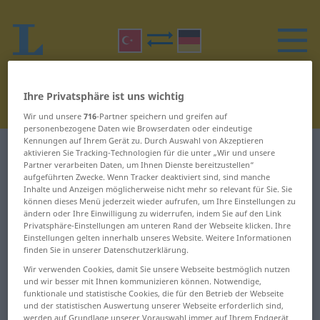
Ihre Privatsphäre ist uns wichtig
Wir und unsere
716
-Partner speichern und greifen auf
personenbezogene Daten wie Browserdaten oder eindeutige
Kennungen auf Ihrem Gerät zu. Durch Auswahl von Akzeptieren
Türkisch-Deutsch Wörterbuch
D
30
aktivieren Sie Tracking-Technologien für die unter „Wir und unsere
Partner verarbeiten Daten, um Ihnen Dienste bereitzustellen“
aufgeführten Zwecke. Wenn Tracker deaktiviert sind, sind manche
Wörter auf Türkisch, die mit D
Inhalte und Anzeigen möglicherweise nicht mehr so relevant für Sie. Sie
können dieses Menü jederzeit wieder aufrufen, um Ihre Einstellungen zu
beginnen – dumur ... duyar
ändern oder Ihre Einwilligung zu widerrufen, indem Sie auf den Link
Privatsphäre-Einstellungen am unteren Rand der Webseite klicken. Ihre
Einstellungen gelten innerhalb unseres Website. Weitere Informationen
dumur
dursun
finden Sie in unserer Datenschutzerklärung.
Wir verwenden Cookies, damit Sie unsere Webseite bestmöglich nutzen
duo
duru
und wir besser mit Ihnen kommunizieren können. Notwendige,
funktionale und statistische Cookies, die für den Betrieb der Webseite
dur
duruk
und der statistischen Auswertung unserer Webseite erforderlich sind,
werden auf Grundlage unserer Vorauswahl immer auf Ihrem Endgerät