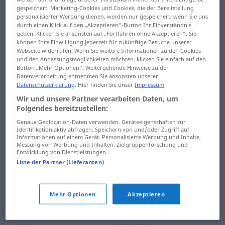
difteri
dikim
gespeichert. Marketing-Cookies und Cookies, die der Bereitstellung
personalisierter Werbung dienen, werden nur gespeichert, wenn Sie uns
durch einen Klick auf den „Akzeptieren“-Button Ihr Einverständnis
diftong
dikimevi
geben. Klicken Sie ansonsten auf „Fortfahren ohne Akzeptieren“. Sie
können Ihre Einwilligung jederzeit für zukünftige Besuche unserer
difüzyon
dikine
Webseite widerrufen. Wenn Sie weitere Informationen zu den Cookies
und den Anpassungsmöglichkeiten möchten, klicken Sie einfach auf den
dijital
dikit
Button „Mehr Optionen“. Weitergehende Hinweise zu der
Datenverarbeitung entnehmen Sie ansonsten unserer
Datenschutzerklärung
. Hier finden Sie unser
Impressum
.
dijitalizasyon
dikiz
Wir und unsere Partner verarbeiten Daten, um
dik
dikizci
Folgendes bereitzustellen:
Genaue Geolocation-Daten verwenden. Geräteeigenschaften zur
dikbaşlı
dikizlemek
Identifikation aktiv abfragen. Speichern von und/oder Zugriff auf
Informationen auf einem Gerät. Personalisierte Werbung und Inhalte,
Messung von Werbung und Inhalten, Zielgruppenforschung und
dikdörtgen
dikiş
Entwicklung von Dienstleistungen.
Liste der Partner (Lieferanten)
dikelmek
dikişli
diken
dikişsiz
Mehr Optionen
Akzeptieren
diken dutu
dikişçi