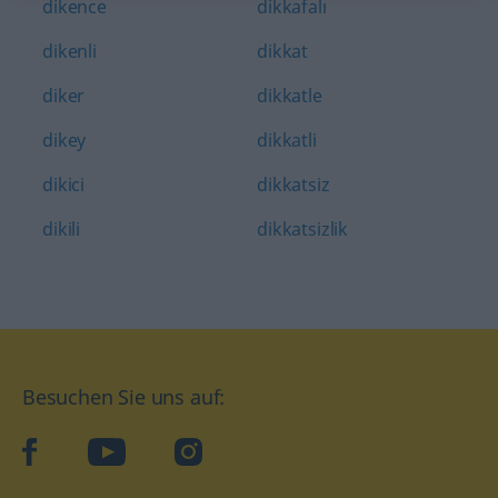
dikence
dikkafalı
dikenli
dikkat
diker
dikkatle
dikey
dikkatli
dikici
dikkatsiz
dikili
dikkatsizlik
Besuchen Sie uns auf:
facebook
YouTube
Instagram