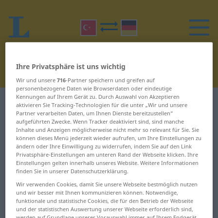
Ihre Privatsphäre ist uns wichtig
Wir und unsere
716
-Partner speichern und greifen auf
personenbezogene Daten wie Browserdaten oder eindeutige
Kennungen auf Ihrem Gerät zu. Durch Auswahl von Akzeptieren
Türkisch-Deutsch Wörterbuch
D
16
aktivieren Sie Tracking-Technologien für die unter „Wir und unsere
Partner verarbeiten Daten, um Ihnen Dienste bereitzustellen“
aufgeführten Zwecke. Wenn Tracker deaktiviert sind, sind manche
Wörter auf Türkisch, die mit D
Inhalte und Anzeigen möglicherweise nicht mehr so relevant für Sie. Sie
können dieses Menü jederzeit wieder aufrufen, um Ihre Einstellungen zu
beginnen – didişmek ...
ändern oder Ihre Einwilligung zu widerrufen, indem Sie auf den Link
Privatsphäre-Einstellungen am unteren Rand der Webseite klicken. Ihre
dikkatsizlik
Einstellungen gelten innerhalb unseres Website. Weitere Informationen
finden Sie in unserer Datenschutzerklärung.
Wir verwenden Cookies, damit Sie unsere Webseite bestmöglich nutzen
didişmek
dikili taş
und wir besser mit Ihnen kommunizieren können. Notwendige,
funktionale und statistische Cookies, die für den Betrieb der Webseite
diferansiyel
dikilmek
und der statistischen Auswertung unserer Webseite erforderlich sind,
werden auf Grundlage unserer Vorauswahl immer auf Ihrem Endgerät