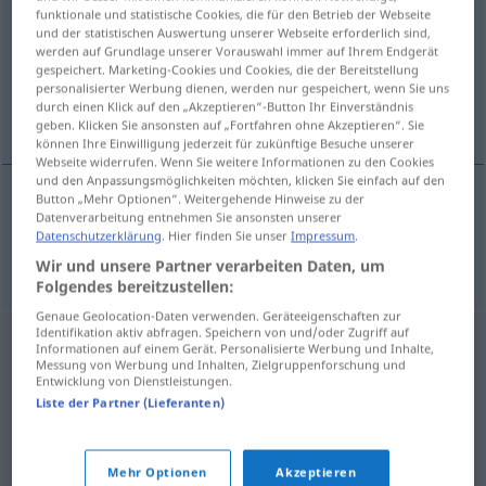
funktionale und statistische Cookies, die für den Betrieb der Webseite
und der statistischen Auswertung unserer Webseite erforderlich sind,
Übersicht aller Übersetzungen
werden auf Grundlage unserer Vorauswahl immer auf Ihrem Endgerät
(Für mehr Details die Übersetzung anklicken/antippen)
gespeichert. Marketing-Cookies und Cookies, die der Bereitstellung
personalisierter Werbung dienen, werden nur gespeichert, wenn Sie uns
durch einen Klick auf den „Akzeptieren“-Button Ihr Einverständnis
warnen
geben. Klicken Sie ansonsten auf „Fortfahren ohne Akzeptieren“. Sie
können Ihre Einwilligung jederzeit für zukünftige Besuche unserer
Webseite widerrufen. Wenn Sie weitere Informationen zu den Cookies
und den Anpassungsmöglichkeiten möchten, klicken Sie einfach auf den
Button „Mehr Optionen“. Weitergehende Hinweise zu der
Datenverarbeitung entnehmen Sie ansonsten unserer
warnen
varovat
Datenschutzerklärung
. Hier finden Sie unser
Impressum
.
Wir und unsere Partner verarbeiten Daten, um
Folgendes bereitzustellen:
Genaue Geolocation-Daten verwenden. Geräteeigenschaften zur
Identifikation aktiv abfragen. Speichern von und/oder Zugriff auf
Informationen auf einem Gerät. Personalisierte Werbung und Inhalte,
Messung von Werbung und Inhalten, Zielgruppenforschung und
Entwicklung von Dienstleistungen.
Liste der Partner (Lieferanten)
Mehr Optionen
Akzeptieren