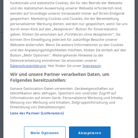
funktionale und statistische Cookies, die für den Betrieb der Webseite
und der statistischen Auswertung unserer Webseite erforderlich sind,
Übersicht aller Übersetzungen
werden auf Grundlage unserer Vorauswahl immer auf Ihrem Endgerät
(Für mehr Details die Übersetzung anklicken/antippen)
gespeichert. Marketing-Cookies und Cookies, die der Bereitstellung
personalisierter Werbung dienen, werden nur gespeichert, wenn Sie uns
durch einen Klick auf den „Akzeptieren“-Button Ihr Einverständnis
geben. Klicken Sie ansonsten auf „Fortfahren ohne Akzeptieren“. Sie
können Ihre Einwilligung jederzeit für zukünftige Besuche unserer
Webseite widerrufen. Wenn Sie weitere Informationen zu den Cookies
uzdvihnout
uzvednout → siehe „
“
und den Anpassungsmöglichkeiten möchten, klicken Sie einfach auf den
Button „Mehr Optionen“. Weitergehende Hinweise zu der
Datenverarbeitung entnehmen Sie ansonsten unserer
Datenschutzerklärung
. Hier finden Sie unser
Impressum
.
Wir und unsere Partner verarbeiten Daten, um
Folgendes bereitzustellen:
Genaue Geolocation-Daten verwenden. Geräteeigenschaften zur
Identifikation aktiv abfragen. Speichern von und/oder Zugriff auf
Informationen auf einem Gerät. Personalisierte Werbung und Inhalte,
Messung von Werbung und Inhalten, Zielgruppenforschung und
Entwicklung von Dienstleistungen.
Liste der Partner (Lieferanten)
Mehr Optionen
Akzeptieren