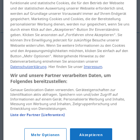
funktionale und statistische Cookies, die für den Betrieb der Webseite
und der statistischen Auswertung unserer Webseite erforderlich sind,
Übersicht aller Übersetzungen
werden auf Grundlage unserer Vorauswahl immer auf Ihrem Endgerät
(Für mehr Details die Übersetzung anklicken/antippen)
gespeichert. Marketing-Cookies und Cookies, die der Bereitstellung
personalisierter Werbung dienen, werden nur gespeichert, wenn Sie uns
durch einen Klick auf den „Akzeptieren“-Button Ihr Einverständnis
geben. Klicken Sie ansonsten auf „Fortfahren ohne Akzeptieren“. Sie
können Ihre Einwilligung jederzeit für zukünftige Besuche unserer
Webseite widerrufen. Wenn Sie weitere Informationen zu den Cookies
uvadnout
uvadat → siehe „
“
und den Anpassungsmöglichkeiten möchten, klicken Sie einfach auf den
Button „Mehr Optionen“. Weitergehende Hinweise zu der
Datenverarbeitung entnehmen Sie ansonsten unserer
Datenschutzerklärung
. Hier finden Sie unser
Impressum
.
Wir und unsere Partner verarbeiten Daten, um
Folgendes bereitzustellen:
Genaue Geolocation-Daten verwenden. Geräteeigenschaften zur
Identifikation aktiv abfragen. Speichern von und/oder Zugriff auf
Informationen auf einem Gerät. Personalisierte Werbung und Inhalte,
Messung von Werbung und Inhalten, Zielgruppenforschung und
Entwicklung von Dienstleistungen.
Liste der Partner (Lieferanten)
Mehr Optionen
Akzeptieren